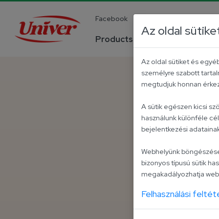
Facebook
YouTube
Instagra
Az oldal sütike
Products
Company
Az oldal sütiket és egy
személyre szabott tartal
megtudjuk honnan érkezt
A sütik egészen kicsi s
használunk különféle cé
bejelentkezési adatain
Webhelyünk böngészése kö
bizonyos típusú sütik has
megakadályozhatja webo
Felhasználási feltét