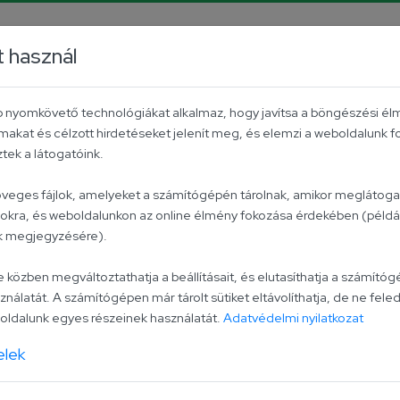
m
TikTok
t használ
B2B
Contact
Hungarian tomato
éb nyomkövető technológiákat alkalmaz, hogy javítsa a böngészési él
makat és célzott hirdetéseket jelenít meg, és elemzi a weboldalunk 
ek a látogatóink.
Dipping sau
zöveges fájlok, amelyeket a számítógépén tárolnak, amikor meglátogat
lokra, és weboldalunkon az online élmény fokozása érdekében (példáu
ak megjegyzésére).
The onion bits in Univer
are what make it so mouth
zben megváltoztathatja a beállításait, és elutasíthatja a számítógé
ználatát. A számítógépen már tárolt sütiket eltávolíthatja, de ne feled
excellent with French fri
ldalunk egyes részeinek használatát.
Adatvédelmi nyilatkozat
salads, or as a dip!
elek
Ingredients:
refined sun
(cucumber, glucose-fruct