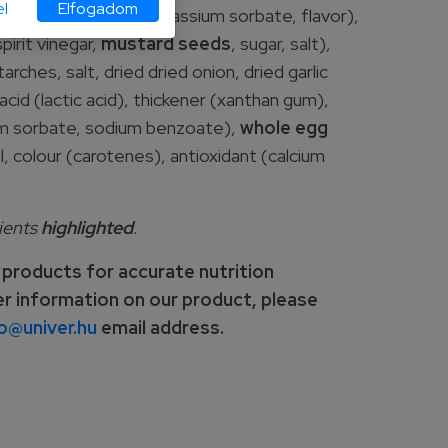
l
Elfogadom
 gum, preservative: potassium sorbate, flavor),
pirit vinegar,
mustard seeds
, sugar, salt),
tarches, salt, dried dried onion, dried garlic
 acid (lactic acid), thickener (xanthan gum),
um sorbate, sodium benzoate),
whole egg
oil, colour (carotenes), antioxidant (calcium
dients
highlighted
.
 products for accurate nutrition
er information on our product, please
o@univer.hu
email address.