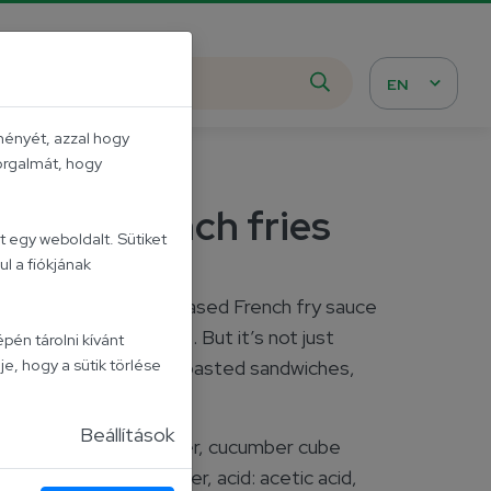
EN
ményét, azzal hogy
forgalmát, hogy
ce for French fries
 egy weboldalt. Sütiket
l a fiókjának
’s latest mayonnaise-based French fry sauce
-wateringly delicious. But it’s not just
pén tárolni kívánt
je, hogy a sütik törlése
es; try it with cold or toasted sandwiches,
Beállítások
flower oil (43%), water, cucumber cube
ose syrup, sugar, water, acid: acetic acid,