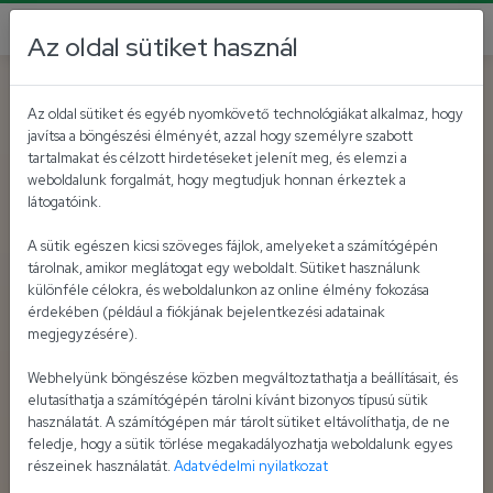
Az oldal sütiket használ
Az oldal sütiket és egyéb nyomkövető technológiákat alkalmaz, hogy
javítsa a böngészési élményét, azzal hogy személyre szabott
tartalmakat és célzott hirdetéseket jelenít meg, és elemzi a
weboldalunk forgalmát, hogy megtudjuk honnan érkeztek a
látogatóink.
A sütik egészen kicsi szöveges fájlok, amelyeket a számítógépén
tárolnak, amikor meglátogat egy weboldalt. Sütiket használunk
különféle célokra, és weboldalunkon az online élmény fokozása
érdekében (például a fiókjának bejelentkezési adatainak
megjegyzésére).
Webhelyünk böngészése közben megváltoztathatja a beállításait, és
elutasíthatja a számítógépén tárolni kívánt bizonyos típusú sütik
használatát. A számítógépen már tárolt sütiket eltávolíthatja, de ne
feledje, hogy a sütik törlése megakadályozhatja weboldalunk egyes
részeinek használatát.
Adatvédelmi nyilatkozat