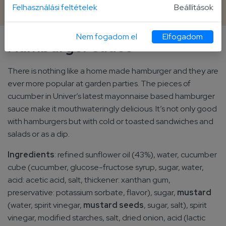
420 g plastic bottle
Felhasználási feltételek
Beállítások
Nem fogadom el
Elfogadom
Hamburger sauce
There is nothing like a home made hamburger and they are
ever more popular at garden parties. The pieces of
cucumber in Univer’s latest mayonnaise based hamburger
sauce make it mouthwateringly delicious. It’s not only good
with hamburgers but with cold or toasted sandwiches and
salads or as a dip.
Ingredients
: refined sunflower oil (43%), water, cucumber
cube (cucumber, glucose-fructose syrup, sugar, water,
acid: acetic acid, salt, thickener: xanthan gum,
preservative: potassium sorbate, flavor), sugar,
mustard
(water, spirit vinegar,
mustard seeds
, sugar, salt), spirit
vinegar, modified starches, salt, dried onion, acid (lactic