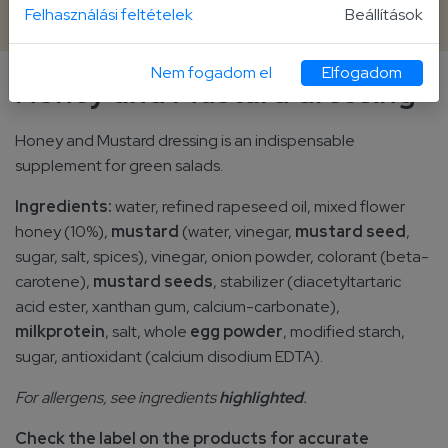
240 g bottle
Felhasználási feltételek
Beállítások
Nem fogadom el
Elfogadom
Honey and Mustard dressing
Honey and Mustard dressing is an indispensable
supplement for green salads.
Ingredients:
water, refined rapeseed oil, mixed flower
honey (10%),
mustard
(water, vinegar,
mustard seed
,
sugar, salt, spices), vinegar, onion powder, colorant (beta-
carotene),
mustard seeds
, stabilizer (diacetyltartaric
acid ester, xanthan gum, calcium-carbonate),
milkprotein
, salt, whole
egg powder
, modified starch,
sugar, antioxidant (calcium disodium EDTA).
For allergens, see ingredients
highlighted
.
Check the label on the products for accurate