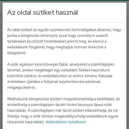
Az oldal sütiket használ
Az oldal sütiket és egyéb nyomkövető technológiákat alkalmaz, hogy
javítsa a böngészési élményét, azzal hogy személyre szabott
tartalmakat és célzott hirdetéseket jelenít meg, és elemzi a
weboldalunk forgalmát, hogy megtudjuk honnan érkeztek a
látogatóink.
A sütik egészen kicsi szöveges fájlok, amelyeket a számítógépén
tárolnak, amikor meglátogat egy weboldalt. Sütiket használunk
különféle célokra, és weboldalunkon az online élmény fokozása
érdekében (például a fiókjának bejelentkezési adatainak
megjegyzésére).
Webhelyünk böngészése közben megváltoztathatja a beállításait, és
elutasíthatja a számítógépén tárolni kívánt bizonyos típusú sütik
használatát. A számítógépen már tárolt sütiket eltávolíthatja, de ne
feledje, hogy a sütik törlése megakadályozhatja weboldalunk egyes
részeinek használatát.
Adatvédelmi nyilatkozat