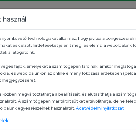
m
TikTok
t használ
B2B
Contact
Hungarian tomato
éb nyomkövető technológiákat alkalmaz, hogy javítsa a böngészési él
makat és célzott hirdetéseket jelenít meg, és elemzi a weboldalunk 
ek a látogatóink.
Tzatziki dr
zöveges fájlok, amelyeket a számítógépén tárolnak, amikor meglátogat
lokra, és weboldalunkon az online élmény fokozása érdekében (példáu
ak megjegyzésére).
Tzatziki dressing is an 
zben megváltoztathatja a beállításait, és elutasíthatja a számítógé
Ingredients:
water, refi
ználatát. A számítógépen már tárolt sütiket eltávolíthatja, de ne feled
cubes (cucumber, firming
ldalunk egyes részeinek használatát.
Adatvédelmi nyilatkozat
acetic acid, salt, capers
elek
potassium sorbate) suga
seed
, sugar, salt, spice