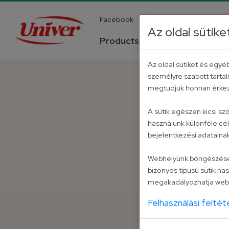
Facebook
YouTube
Instagra
Az oldal sütike
Products
Company
Az oldal sütiket és egy
személyre szabott tartal
megtudjuk honnan érkezt
A sütik egészen kicsi s
használunk különféle cé
bejelentkezési adatain
Webhelyünk böngészése kö
bizonyos típusú sütik has
megakadályozhatja webo
Felhasználási feltét