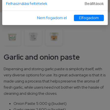
2 600 g bucket
Felhasználási feltételek
Beállítások
Nem fogadom el
Elfogadom
Other Packaging Sizes
Garlic and onion paste
Dispensing and storing garlic paste is simplicity itself, with
very diverse options for use. Its great advantage is that it is
made using a process that helps preserve the aroma of
fresh garlic, while users need not bother with the hassle of
cleaning and slicing the cloves.
Onion Paste 5 000 g (bucket)
Garlic cream 2 600 g (bucket)