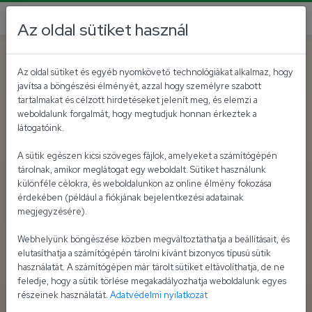
Az oldal sütiket használ
Az oldal sütiket és egyéb nyomkövető technológiákat alkalmaz, hogy
javítsa a böngészési élményét, azzal hogy személyre szabott
tartalmakat és célzott hirdetéseket jelenít meg, és elemzi a
weboldalunk forgalmát, hogy megtudjuk honnan érkeztek a
látogatóink.
A sütik egészen kicsi szöveges fájlok, amelyeket a számítógépén
tárolnak, amikor meglátogat egy weboldalt. Sütiket használunk
különféle célokra, és weboldalunkon az online élmény fokozása
érdekében (például a fiókjának bejelentkezési adatainak
megjegyzésére).
Webhelyünk böngészése közben megváltoztathatja a beállításait, és
elutasíthatja a számítógépén tárolni kívánt bizonyos típusú sütik
használatát. A számítógépen már tárolt sütiket eltávolíthatja, de ne
feledje, hogy a sütik törlése megakadályozhatja weboldalunk egyes
részeinek használatát.
Adatvédelmi nyilatkozat