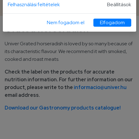
2 400 g bucket
Felhasználási feltételek
Beállítások
Nem fogadom el
Elfogadom
Grated horseradish
Univer Grated horseradish is loved by so many because of
its characteristic flavour. We recommend it with smoked,
cooked and roast meats.
Check the label on the products for accurate
nutrition information. For further information on our
product, please write to the
informacio@univer.hu
email address.
Download our Gastronomy products catalogue!