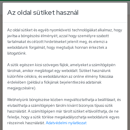
Az oldal sütiket használ
Az oldal sütiket és egyéb nyomkövető technológiákat alkalmaz, hogy
javítsa a böngészési élményét, azzal hogy személyre szabott
tartalmakat és célzott hirdetéseket jelenít meg, és elemzi a
weboldalunk forgalmát, hogy megtudjuk honnan érkeztek a
látogatóink.
A sütik egészen kicsi szöveges fájlok, amelyeket a számítógépén
tárolnak, amikor meglátogat egy weboldalt. Sütiket használunk
különféle célokra, és weboldalunkon az online élmény fokozása
érdekében (például a fiókjának bejelentkezési adatainak
megjegyzésére).
Webhelyünk böngészése közben megváltoztathatja a beállításait, és
elutasíthatja a számítógépén tárolni kívánt bizonyos típusú sütik
használatát. A számítógépen már tárolt sütiket eltávolíthatja, de ne
feledje, hogy a sütik törlése megakadályozhatja weboldalunk egyes
részeinek használatát.
Adatvédelmi nyilatkozat