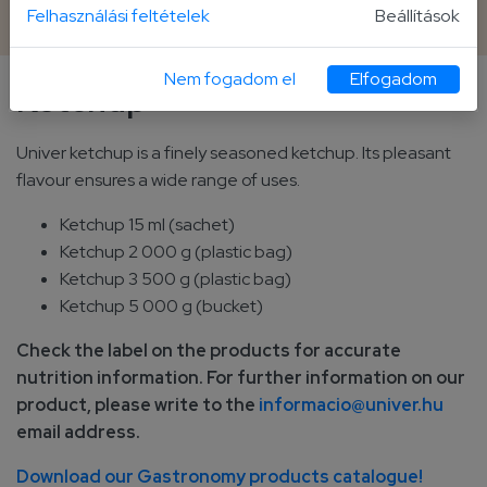
5 000 g bucket
Felhasználási feltételek
Beállítások
Nem fogadom el
Elfogadom
Ketchup
Univer ketchup is a finely seasoned ketchup. Its pleasant
flavour ensures a wide range of uses.
Ketchup 15 ml (sachet)
Ketchup 2 000 g (plastic bag)
Ketchup 3 500 g (plastic bag)
Ketchup 5 000 g (bucket)
Check the label on the products for accurate
nutrition information. For further information on our
product, please write to the
informacio@univer.hu
email address.
Download our Gastronomy products catalogue!