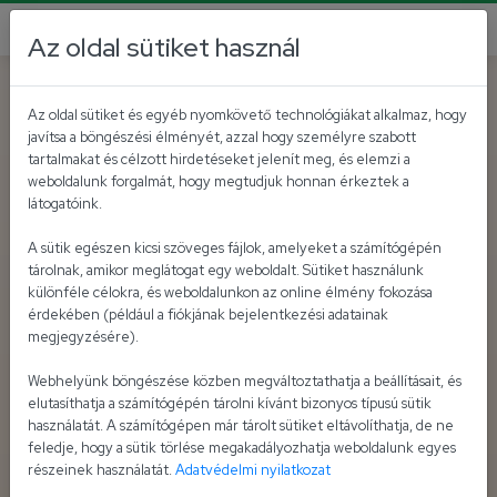
Az oldal sütiket használ
Az oldal sütiket és egyéb nyomkövető technológiákat alkalmaz, hogy
javítsa a böngészési élményét, azzal hogy személyre szabott
tartalmakat és célzott hirdetéseket jelenít meg, és elemzi a
weboldalunk forgalmát, hogy megtudjuk honnan érkeztek a
látogatóink.
A sütik egészen kicsi szöveges fájlok, amelyeket a számítógépén
tárolnak, amikor meglátogat egy weboldalt. Sütiket használunk
különféle célokra, és weboldalunkon az online élmény fokozása
érdekében (például a fiókjának bejelentkezési adatainak
megjegyzésére).
Webhelyünk böngészése közben megváltoztathatja a beállításait, és
elutasíthatja a számítógépén tárolni kívánt bizonyos típusú sütik
használatát. A számítógépen már tárolt sütiket eltávolíthatja, de ne
feledje, hogy a sütik törlése megakadályozhatja weboldalunk egyes
részeinek használatát.
Adatvédelmi nyilatkozat