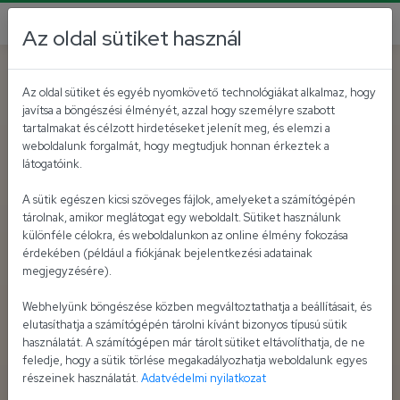
Az oldal sütiket használ
Az oldal sütiket és egyéb nyomkövető technológiákat alkalmaz, hogy
javítsa a böngészési élményét, azzal hogy személyre szabott
tartalmakat és célzott hirdetéseket jelenít meg, és elemzi a
weboldalunk forgalmát, hogy megtudjuk honnan érkeztek a
látogatóink.
A sütik egészen kicsi szöveges fájlok, amelyeket a számítógépén
tárolnak, amikor meglátogat egy weboldalt. Sütiket használunk
különféle célokra, és weboldalunkon az online élmény fokozása
érdekében (például a fiókjának bejelentkezési adatainak
megjegyzésére).
Webhelyünk böngészése közben megváltoztathatja a beállításait, és
elutasíthatja a számítógépén tárolni kívánt bizonyos típusú sütik
használatát. A számítógépen már tárolt sütiket eltávolíthatja, de ne
feledje, hogy a sütik törlése megakadályozhatja weboldalunk egyes
részeinek használatát.
Adatvédelmi nyilatkozat