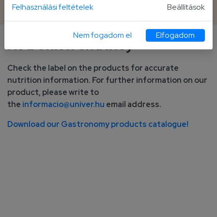
2 700 g bucket
Felhasználási feltételek
Beállítások
Nem fogadom el
Elfogadom
Red onion chutney
Check the label on the products for accurate
nutrition information. For further information on our
product, please write to
the
informacio@univer.hu
email address.
Download our Gastronomy products catalogue!