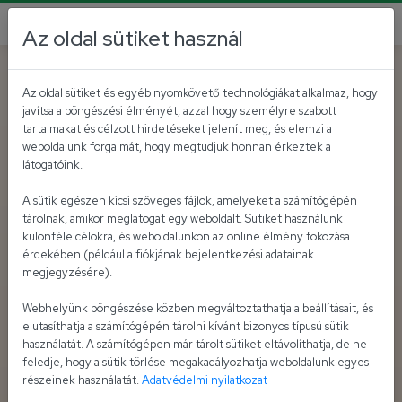
Az oldal sütiket használ
Az oldal sütiket és egyéb nyomkövető technológiákat alkalmaz, hogy
javítsa a böngészési élményét, azzal hogy személyre szabott
tartalmakat és célzott hirdetéseket jelenít meg, és elemzi a
weboldalunk forgalmát, hogy megtudjuk honnan érkeztek a
látogatóink.
A sütik egészen kicsi szöveges fájlok, amelyeket a számítógépén
tárolnak, amikor meglátogat egy weboldalt. Sütiket használunk
különféle célokra, és weboldalunkon az online élmény fokozása
érdekében (például a fiókjának bejelentkezési adatainak
megjegyzésére).
Webhelyünk böngészése közben megváltoztathatja a beállításait, és
elutasíthatja a számítógépén tárolni kívánt bizonyos típusú sütik
használatát. A számítógépen már tárolt sütiket eltávolíthatja, de ne
feledje, hogy a sütik törlése megakadályozhatja weboldalunk egyes
részeinek használatát.
Adatvédelmi nyilatkozat