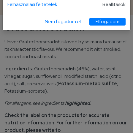
190 g jar
Felhasználási feltételek
Beállítások
Nem fogadom el
Elfogadom
Grated horseradish
Univer Grated horseradish is loved by so many because of
its characteristic flavour. We recommend it with smoked,
cooked and roast meats.
Ingredients:
Grated horseradish (46%), water, spirit
vinegar, sugar, sunflower oil, modified starch, acid (citric
acid), salt, preservatives (
Potassium-metabisulfite
,
Potassium-sorbate).
For allergens, see ingredients
highlighted
.
Check the label on the products for accurate
nutrition information. For further information on our
product, please write to