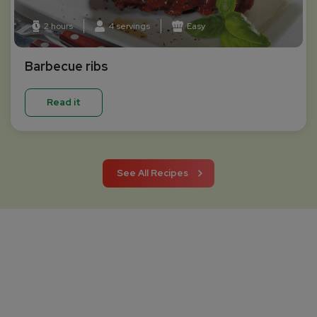
2 hours
4 servings
Easy
Barbecue ribs
Read it
See All Recipes