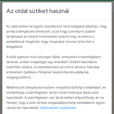
Az oldal sütiket használ
Az oldal sütiket és egyéb nyomkövető technológiákat alkalmaz, hogy
javítsa a böngészési élményét, azzal hogy személyre szabott
tartalmakat és célzott hirdetéseket jelenít meg, és elemzi a
weboldalunk forgalmát, hogy megtudjuk honnan érkeztek a
látogatóink.
A sütik egészen kicsi szöveges fájlok, amelyeket a számítógépén
tárolnak, amikor meglátogat egy weboldalt. Sütiket használunk
különféle célokra, és weboldalunkon az online élmény fokozása
érdekében (például a fiókjának bejelentkezési adatainak
megjegyzésére).
Webhelyünk böngészése közben megváltoztathatja a beállításait, és
elutasíthatja a számítógépén tárolni kívánt bizonyos típusú sütik
használatát. A számítógépen már tárolt sütiket eltávolíthatja, de ne
feledje, hogy a sütik törlése megakadályozhatja weboldalunk egyes
részeinek használatát.
Adatvédelmi nyilatkozat