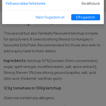
470 g plastic bottle
Felhasználási feltételek
Beállítások
Nem fogadom el
Elfogadom
Ketchup with Erős Pista
This special but also familiarly flavoured ketchup is made
for spicy lovers. It owes its strong flavour to Hungary’s
favourite Erős Pista. Recommended for those who wish to
add a spicy twist to their dishes.
Ingredients:
ketchup 97% [tomato (from concentrate),
sugar, spirit vinegar, modified starch, salt, spice extract],
Strong Steven 3% (raw strong ground paprika, salt, acid:
citric acid, thickener: xanthan gum).
123g tomatoes in 100g ketchup
Does not contain any allergens.