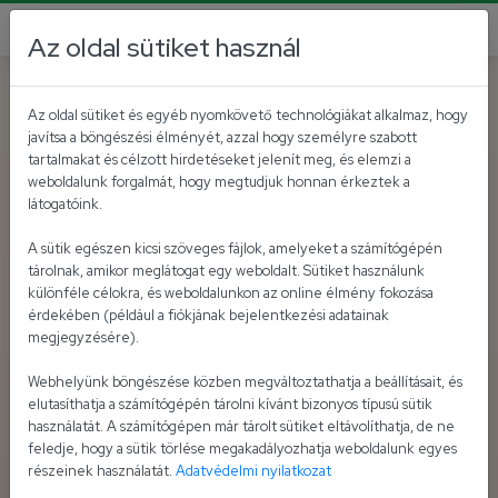
Az oldal sütiket használ
Az oldal sütiket és egyéb nyomkövető technológiákat alkalmaz, hogy
javítsa a böngészési élményét, azzal hogy személyre szabott
tartalmakat és célzott hirdetéseket jelenít meg, és elemzi a
weboldalunk forgalmát, hogy megtudjuk honnan érkeztek a
látogatóink.
A sütik egészen kicsi szöveges fájlok, amelyeket a számítógépén
tárolnak, amikor meglátogat egy weboldalt. Sütiket használunk
különféle célokra, és weboldalunkon az online élmény fokozása
érdekében (például a fiókjának bejelentkezési adatainak
megjegyzésére).
Webhelyünk böngészése közben megváltoztathatja a beállításait, és
elutasíthatja a számítógépén tárolni kívánt bizonyos típusú sütik
használatát. A számítógépen már tárolt sütiket eltávolíthatja, de ne
feledje, hogy a sütik törlése megakadályozhatja weboldalunk egyes
részeinek használatát.
Adatvédelmi nyilatkozat