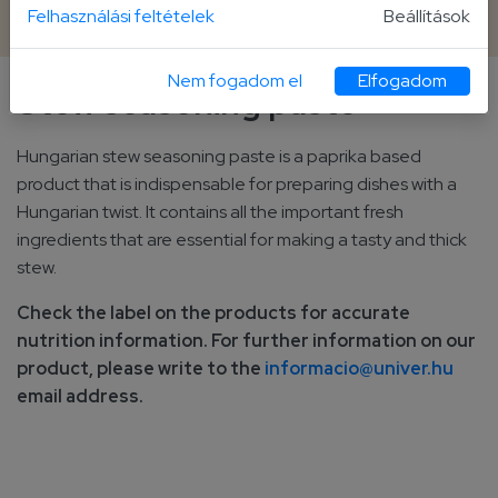
70 g tube
Felhasználási feltételek
Beállítások
Nem fogadom el
Elfogadom
Stew seasoning paste
Hungarian stew seasoning paste is a paprika based
product that is indispensable for preparing dishes with a
Hungarian twist. It contains all the important fresh
ingredients that are essential for making a tasty and thick
stew.
Check the label on the products for accurate
nutrition information. For further information on our
product, please write to the
informacio@univer.hu
email address.