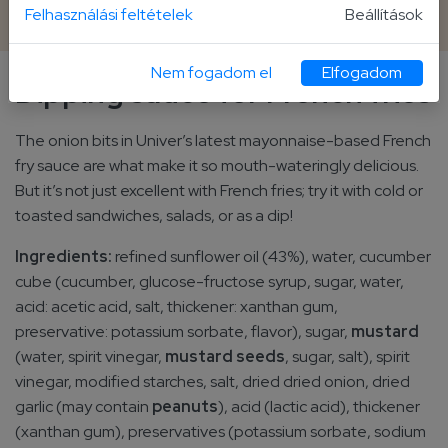
420 g plastic bottle
Felhasználási feltételek
Beállítások
Nem fogadom el
Elfogadom
Dipping sauce for French fries
The onion bits in Univer’s latest mayonnaise-based French
fry sauce are what make it so mouth-wateringly delicious.
But it’s not just excellent with French fries; try it with cold or
toasted sandwiches, salads, or as a dip!
Ingredients:
refined sunflower oil (43%), water, cucumber
cube (cucumber, glucose-fructose syrup, sugar, water,
acid: acetic acid, salt, thickener: xanthan gum,
preservative: potassium sorbate, flavor), sugar,
mustard
(water, spirit vinegar,
mustard seeds
, sugar, salt), spirit
vinegar, modified starches, salt, dried dried onion, dried
garlic (may contain
peanuts
), acid (lactic acid), thickener
(xanthan gum), preservatives (potassium sorbate, sodium