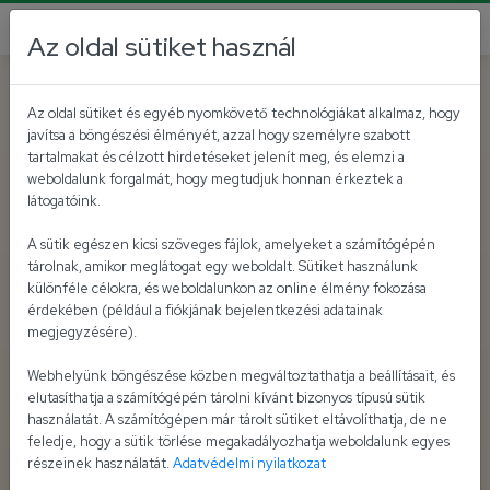
Az oldal sütiket használ
Az oldal sütiket és egyéb nyomkövető technológiákat alkalmaz, hogy
javítsa a böngészési élményét, azzal hogy személyre szabott
tartalmakat és célzott hirdetéseket jelenít meg, és elemzi a
weboldalunk forgalmát, hogy megtudjuk honnan érkeztek a
látogatóink.
A sütik egészen kicsi szöveges fájlok, amelyeket a számítógépén
tárolnak, amikor meglátogat egy weboldalt. Sütiket használunk
különféle célokra, és weboldalunkon az online élmény fokozása
érdekében (például a fiókjának bejelentkezési adatainak
megjegyzésére).
Webhelyünk böngészése közben megváltoztathatja a beállításait, és
elutasíthatja a számítógépén tárolni kívánt bizonyos típusú sütik
használatát. A számítógépen már tárolt sütiket eltávolíthatja, de ne
feledje, hogy a sütik törlése megakadályozhatja weboldalunk egyes
részeinek használatát.
Adatvédelmi nyilatkozat