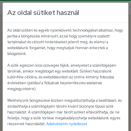
Az oldal sütiket használ
Az oldal sütiket és egyéb nyomkövető technológiákat alkalmaz, hogy
javítsa a böngészési élményét, azzal hogy személyre szabott
tartalmakat és célzott hirdetéseket jelenít meg, és elemzi a
weboldalunk forgalmát, hogy megtudjuk honnan érkeztek a
látogatóink.
A sütik egészen kicsi szöveges fájlok, amelyeket a számítógépén
tárolnak, amikor meglátogat egy weboldalt. Sütiket használunk
különféle célokra, és weboldalunkon az online élmény fokozása
érdekében (például a fiókjának bejelentkezési adatainak
megjegyzésére).
Webhelyünk böngészése közben megváltoztathatja a beállításait, és
elutasíthatja a számítógépén tárolni kívánt bizonyos típusú sütik
használatát. A számítógépen már tárolt sütiket eltávolíthatja, de ne
feledje, hogy a sütik törlése megakadályozhatja weboldalunk egyes
részeinek használatát.
Adatvédelmi nyilatkozat