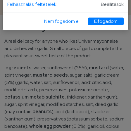
430 g plastic bottle
Felhasználási feltételek
Beállítások
Nem fogadom el
Elfogadom
Garlic Mayonnaise
A real delicacy for anyone who likes Univer mayonnaise
and dishes with garlic. Small pieces of garlic complete the
pleasant sour-sweet taste of the product.
Ingredients:
water, sunflower oil (35%),
mustard
(water,
spirit vinegar,
mustard seeds
, sugar, salt), garlic cream
(5%) (garlic, water, salt, sunflower oil, acid: citric acid,
modified starch, preservatives: potassium sorbate,
potassium metabisulphite
, thickener: xanthan gum),
sugar, spirit vinegar, modified starches, salt, dried garlic
(may contain
peanuts
), acid (lactic acid), stabilizer
(xanthan gum), preservatives (potassium sorbate, sodium
benzoate),
whole
egg powder
(0.2%), garlic oil, colour