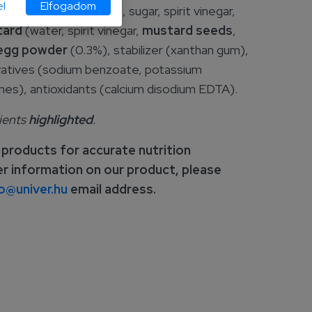
l
Elfogadom
ed sunflower oil (25%), sugar, spirit vinegar,
tard
(water, spirit vinegar,
mustard seeds
,
egg powder
(0.3%), stabilizer (xanthan gum),
ervatives (sodium benzoate, potassium
nes), antioxidants (calcium disodium EDTA).
dients
highlighted
.
 products for accurate nutrition
er information on our product, please
o@univer.hu
email address.