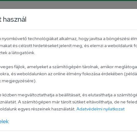
m
TikTok
t használ
B2B
Contact
Hungarian tomato
éb nyomkövető technológiákat alkalmaz, hogy javítsa a böngészési él
makat és célzott hirdetéseket jelenít meg, és elemzi a weboldalunk 
ek a látogatóink.
Light Mayo
zöveges fájlok, amelyeket a számítógépén tárolnak, amikor meglátogat
lokra, és weboldalunkon az online élmény fokozása érdekében (példáu
ak megjegyzésére).
It is widely known that 
Hungary’s favourite bran
zben megváltoztathatja a beállításait, és elutasíthatja a számítógé
ználatát. A számítógépen már tárolt sütiket eltávolíthatja, de ne feled
Light Mayonnaise is an e
ldalunk egyes részeinek használatát.
Adatvédelmi nyilatkozat
waistlines but still cravi
The energy value of the p
elek
Univer Mayonnaise.