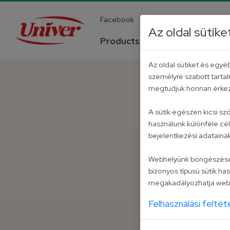
Facebook
YouTube
Instagra
Az oldal sütike
Products
Company
Az oldal sütiket és egy
személyre szabott tartal
megtudjuk honnan érkezt
A sütik egészen kicsi s
használunk különféle cé
bejelentkezési adatain
Webhelyünk böngészése kö
bizonyos típusú sütik has
megakadályozhatja webo
Felhasználási feltét