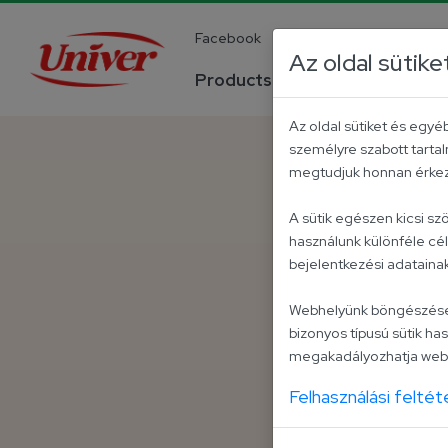
Facebook
YouTube
Instagra
Az oldal sütike
Products
Company
Az oldal sütiket és egy
személyre szabott tartal
megtudjuk honnan érkezt
A sütik egészen kicsi s
használunk különféle cé
bejelentkezési adatain
Webhelyünk böngészése kö
bizonyos típusú sütik has
megakadályozhatja webo
Felhasználási feltét