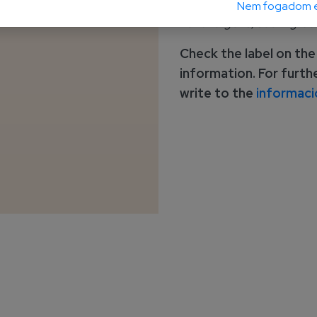
Nem fogadom e
For allergens, see ingre
Check the label on the
information. For furth
write to the
informaci