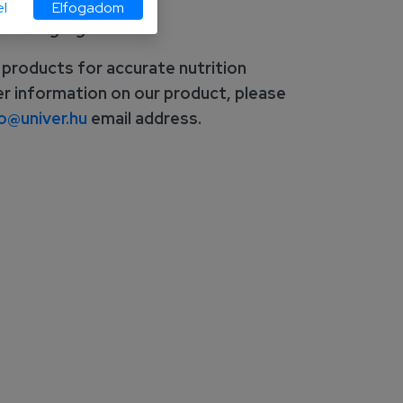
l
Elfogadom
dients
highlighted
.
 products for accurate nutrition
er information on our product, please
o@univer.hu
email address.