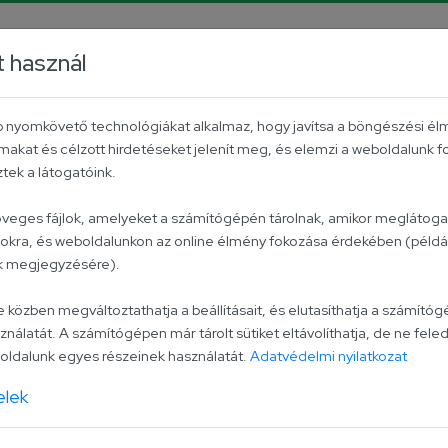
m
TikTok
t használ
B2B
Contact
Hungarian tomato
éb nyomkövető technológiákat alkalmaz, hogy javítsa a böngészési él
makat és célzott hirdetéseket jelenít meg, és elemzi a weboldalunk 
ek a látogatóink.
Hot mustar
zöveges fájlok, amelyeket a számítógépén tárolnak, amikor meglátogat
lokra, és weboldalunkon az online élmény fokozása érdekében (példáu
ak megjegyzésére).
Univer Hot mustard is a r
recommended for anyone 
zben megváltoztathatja a beállításait, és elutasíthatja a számítógé
ználatát. A számítógépen már tárolt sütiket eltávolíthatja, de ne feled
fleck in the graphics of
ldalunk egyes részeinek használatát.
Adatvédelmi nyilatkozat
product is free of any ki
elek
Ingredients
: water, spir
hot paprika, spices.