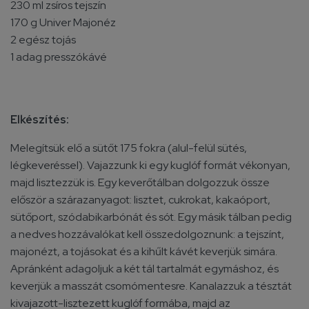
230 ml zsíros tejszín
170 g Univer Majonéz
2 egész tojás
1 adag presszókávé
Elkészítés:
Melegítsük elő a sütőt
175 fokra (alul-felül sütés,
légkeveréssel).
Vajazzunk ki egy kuglóf formát vékonyan,
majd lisztezzük is. Egy keverőtálban dolgozzuk össze
először a szárazanyagot: lisztet, cukrokat, kakaóport,
sütőport, szódabikarbónát és sót. Egy másik tálban pedig
a nedves hozzávalókat kell összedolgoznunk: a tejszínt,
majonézt, a tojásokat és a kihűlt kávét keverjük simára.
Apránként adagoljuk a két tál tartalmát egymáshoz, és
keverjük a masszát csomómentesre. Kanalazzuk a tésztát
kivajazott-lisztezett kuglóf formába, majd az