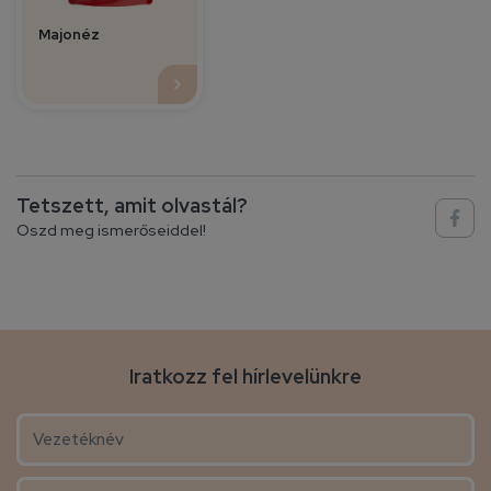
Majonéz
Tetszett, amit olvastál?
Oszd meg ismerőseiddel!
Iratkozz fel hírlevelünkre