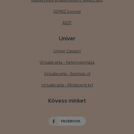
Adatkezelési és adatvédelmi tájékoztató
SZMSZ kivonat
ÁSZF
Univer
Univer Csoport
Virtuális séta - Hetényegyháza
Virtuális séta - Szolnoki út
Virtuális séta - Mindszenti krt
Kövess minket
FACEBOOK