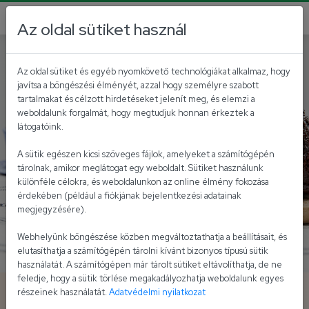
Az oldal sütiket használ
Desszertek
Az oldal sütiket és egyéb nyomkövető technológiákat alkalmaz, hogy
javítsa a böngészési élményét, azzal hogy személyre szabott
tartalmakat és célzott hirdetéseket jelenít meg, és elemzi a
weboldalunk forgalmát, hogy megtudjuk honnan érkeztek a
látogatóink.
A sütik egészen kicsi szöveges fájlok, amelyeket a számítógépén
tárolnak, amikor meglátogat egy weboldalt. Sütiket használunk
különféle célokra, és weboldalunkon az online élmény fokozása
érdekében (például a fiókjának bejelentkezési adatainak
megjegyzésére).
Webhelyünk böngészése közben megváltoztathatja a beállításait, és
elutasíthatja a számítógépén tárolni kívánt bizonyos típusú sütik
használatát. A számítógépen már tárolt sütiket eltávolíthatja, de ne
feledje, hogy a sütik törlése megakadályozhatja weboldalunk egyes
Majonézes-kávés sütemény
részeinek használatát.
Adatvédelmi nyilatkozat