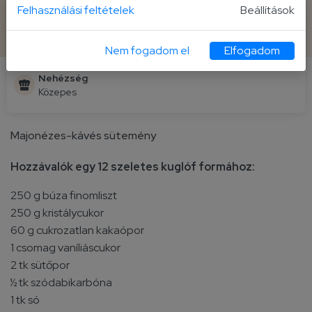
Felhasználási feltételek
Beállítások
Elkészítési idő
Fogás
15 + 40 perc
12 szelet
Nem fogadom el
Elfogadom
Nehézség
Közepes
Majonézes-kávés sütemény
Hozzávalók egy 12 szeletes kuglóf formához:
250 g búza finomliszt
250 g kristálycukor
60 g cukrozatlan kakaópor
1 csomag vaníliáscukor
2 tk sütőpor
½ tk szódabikarbóna
1 tk só