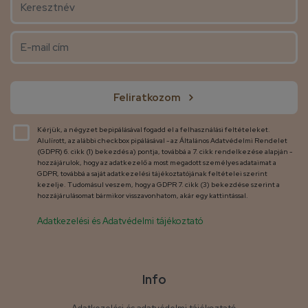
Feliratkozom
Kérjük, a négyzet bepipálásával fogadd el a felhasználási feltételeket.
Alulírott, az alábbi checkbox pipálásával - az Általános Adatvédelmi Rendelet
(GDPR) 6. cikk (1) bekezdés a) pontja, továbbá a 7. cikk rendelkezése alapján -
hozzájárulok, hogy az adatkezelő a most megadott személyes adataimat a
GDPR, továbbá a saját adatkezelési tájékoztatójának feltételei szerint
kezelje. Tudomásul veszem, hogy a GDPR 7. cikk (3) bekezdése szerint a
hozzájárulásomat bármikor visszavonhatom, akár egy kattintással.
Adatkezelési és Adatvédelmi tájékoztató
Info