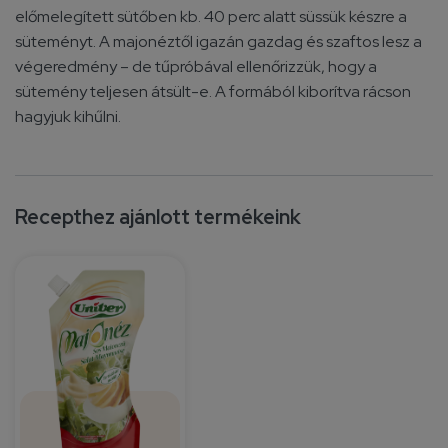
előmelegített sütőben kb. 40 perc alatt süssük készre a
süteményt. A majonéztől igazán gazdag és szaftos lesz a
végeredmény – de tűpróbával ellenőrizzük, hogy a
sütemény teljesen átsült-e. A formából kiborítva rácson
hagyjuk kihűlni.
Recepthez ajánlott termékeink