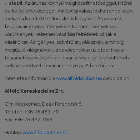
– stabil.
Az áruház könnyű megközelíthetőséggel, kitűnő
parkolási lehetőséggel, minőségi választékkal rendelkezik,
melyet a közel 70 bérlői üzlet is kiegészít. A közelmúlt
felújításainak eredményeként kulturált, kényelmes
körülmények, kellemes vásárlási feltételek várják a
vásárlókat. Az igényes, sokrétű áruválaszték, a mindig
megújuló világmárkák, a vevőcentrikus üzletpolitika, a
folyamatos akciók, és az udvarias kiszolgálás jóvoltából a
belváros kedvelt bevásárló helye az Alföld Áruház.
Részletes információ a
www.alfoldaruhaz.hu
weboldalon.
Alföld Kereskedelmi Zrt.
Cím: Kecskemét, Deák Ferenc tér 6.
Telefon: +36 76 483-711
Fax: +36 76 482-063
Honlap:
www.alfoldaruhaz.hu