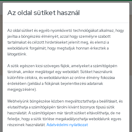
Az oldal sütiket használ
Vissza
Az oldal sütiket és egyéb nyomkövető technológiákat alkalmaz, hogy
javítsa a böngészési élményét, azzal hogy személyre szabott
tartalmakat és célzott hirdetéseket jelenít meg, és elemzi a
weboldalunk forgalmát, hogy megtudjuk honnan érkeztek a
látogatóink.
Alföld Zrt.
A sütik egészen kicsi szöveges fájlok, amelyeket a számítógépén
tárolnak, amikor meglátogat egy weboldalt. Sütiket használunk
különféle célokra, és weboldalunkon az online élmény fokozása
érdekében (például a fiókjának bejelentkezési adatainak
Az Alföld Áruház az ország első szövetkezeti
megjegyzésére).
áruházi társulásaként épült meg.
Webhelyünk böngészése közben megváltoztathatja a beállításait, és
elutasíthatja a számítógépén tárolni kívánt bizonyos típusú sütik
Az 1969. márciusában megkezdett beruházás
használatát. A számítógépen már tárolt sütiket eltávolíthatja, de ne
eredményeként 5025 négyzetméter alapterülettel –
feledje, hogy a sütik törlése megakadályozhatja weboldalunk egyes
részeinek használatát.
Adatvédelmi nyilatkozat
ebből 2250 volt az eladótér – az akkori legnagyobb nem