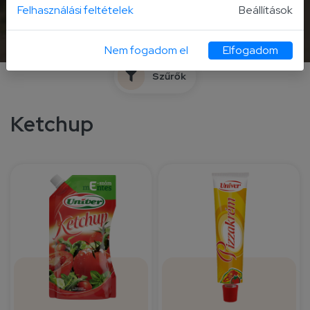
Felhasználási feltételek
Beállítások
Paradicsomos
Lipóti
termékek
Nem fogadom el
Elfogadom
Szűrők
Ketchup