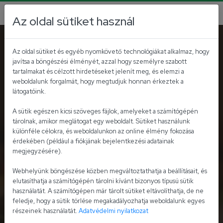
Az oldal sütiket használ
Ketchup
Az oldal sütiket és egyéb nyomkövető technológiákat alkalmaz, hogy
javítsa a böngészési élményét, azzal hogy személyre szabott
tartalmakat és célzott hirdetéseket jelenít meg, és elemzi a
weboldalunk forgalmát, hogy megtudjuk honnan érkeztek a
látogatóink.
Majonéz
Ketchup
Mustár
A sütik egészen kicsi szöveges fájlok, amelyeket a számítógépén
tárolnak, amikor meglátogat egy weboldalt. Sütiket használunk
különféle célokra, és weboldalunkon az online élmény fokozása
Torma
Magyar ízek,
Öntetek - szószok
érdekében (például a fiókjának bejelentkezési adatainak
Hungarikumok
megjegyzésére).
Webhelyünk böngészése közben megváltoztathatja a beállításait, és
elutasíthatja a számítógépén tárolni kívánt bizonyos típusú sütik
Gasztronómiai
Bébiétel
Lekvárok
használatát. A számítógépen már tárolt sütiket eltávolíthatja, de ne
termékek
feledje, hogy a sütik törlése megakadályozhatja weboldalunk egyes
részeinek használatát.
Adatvédelmi nyilatkozat