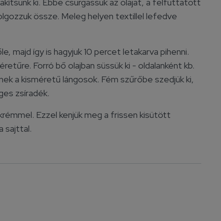
ítsunk ki. Ebbe csurgassuk az olajat, a felfuttatott
olgozzuk össze. Meleg helyen textillel lefedve
 majd így is hagyjuk 10 percet letakarva pihenni.
retűre. Forró bő olajban süssük ki - oldalanként kb.
enek a kisméretű lángosok. Fém szűrőbe szedjük ki,
eges zsíradék.
krémmel. Ezzel kenjük meg a frissen kisütött
 sajttal.