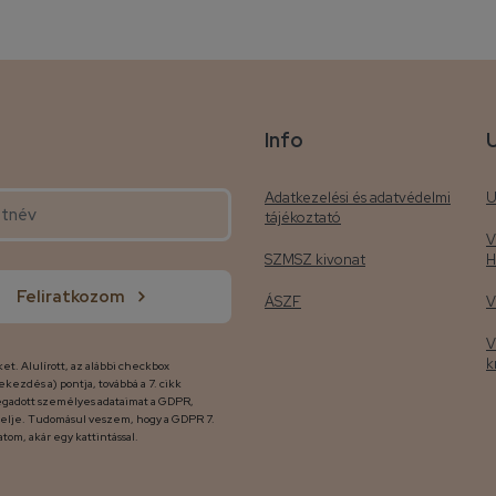
Info
Adatkezelési és adatvédelmi
U
tájékoztató
V
SZMSZ kivonat
H
Feliratkozom
ÁSZF
V
V
k
et. Alulírott, az alábbi checkbox
ekezdés a) pontja, továbbá a 7. cikk
egadott személyes adataimat a GDPR,
ezelje. Tudomásul veszem, hogy a GDPR 7.
tom, akár egy kattintással.