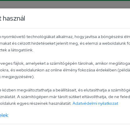
rrier
Facebook
YouTube
Instagram
TikTok
P
t használ
Aktuális
Univer csoport
Kapcsolat
éb nyomkövető technológiákat alkalmaz, hogy javítsa a böngészési él
makat és célzott hirdetéseket jelenít meg, és elemzi a weboldalunk 
Magyaros receptek
Veget
ek a látogatóink.
zöveges fájlok, amelyeket a számítógépén tárolnak, amikor meglátogat
lokra, és weboldalunkon az online élmény fokozása érdekében (példáu
ak megjegyzésére).
zben megváltoztathatja a beállításait, és elutasíthatja a számítógé
ználatát. A számítógépen már tárolt sütiket eltávolíthatja, de ne feled
ldalunk egyes részeinek használatát.
Adatvédelmi nyilatkozat
elek