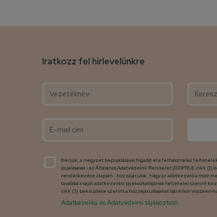
Iratkozz fel hírlevelünkre
Kérjük, a négyzet bepipálásával fogadd el a felhasználási feltételek
pipálásával - az Általános Adatvédelmi Rendelet (GDPR) 6. cikk (1) b
rendelkezése alapján - hozzájárulok, hogy az adatkezelő a most m
továbbá a saját adatkezelési tájékoztatójának feltételei szerint k
cikk (3) bekezdése szerint a hozzájárulásomat bármikor visszavonha
Adatkezelési és Adatvédelmi tájékoztató