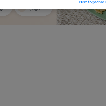
Nem fogadom e
ogás
Nehézség
fő
Nehéz