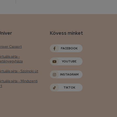
Univer
Kövess minket
niver Csoport
FACEBOOK
irtuális séta -
etényegyháza
YOUTUBE
irtuális séta - Szolnoki út
INSTAGRAM
irtuális séta - Mindszenti
rt
TIKTOK