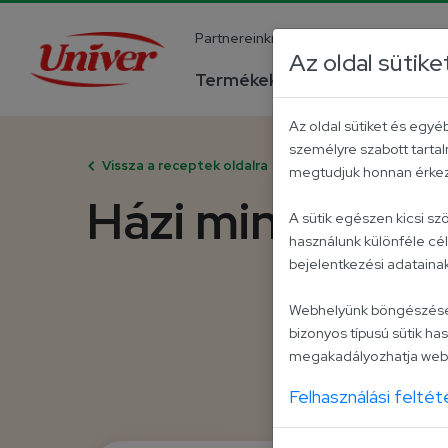
Partnereinknek
Pályázatok
Ka
Az oldal sütike
Termékek
Receptek
Az oldal sütiket és egy
személyre szabott tartal
Vissza a receptek oldalra
megtudjuk honnan érkezt
Házi minilángos
A sütik egészen kicsi s
használunk különféle cé
bejelentkezési adatain
Webhelyünk böngészése kö
bizonyos típusú sütik has
megakadályozhatja webo
Felhasználási feltét