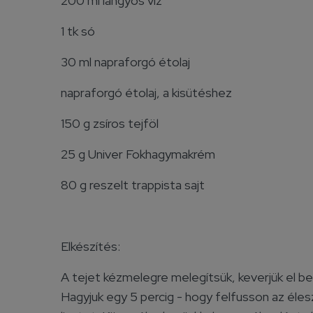
200 ml langyos víz
1 tk só
30 ml napraforgó étolaj
napraforgó étolaj, a kisütéshez
150 g zsíros tejföl
25 g Univer Fokhagymakrém
80 g reszelt trappista sajt
Elkészítés:
A tejet kézmelegre melegítsük, keverjük el ben
Hagyjuk egy 5 percig - hogy felfusson az éle