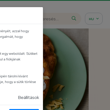
istázd meg!
HU
ményét, azzal hogy
forgalmát, hogy
áriánus, vegán ételek
 egy weboldalt. Sütiket
l a fiókjának
pén tárolni kívánt
je, hogy a sütik törlése
Beállítások