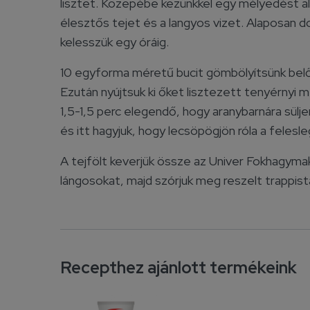
lisztet. Közepébe kezünkkel egy mélyedést alak
élesztős tejet és a langyos vizet. Alaposan d
kelesszük egy óráig.
10 egyforma méretű bucit gömbölyítsünk belőle,
Ezután nyújtsuk ki őket lisztezett tenyérnyi mé
1,5-1,5 perc elegendő, hogy aranybarnára sülj
és itt hagyjuk, hogy lecsöpögjön róla a felesl
A tejfölt keverjük össze az Univer Fokhagyma
lángosokat, majd szórjuk meg reszelt trappista
Recepthez ajánlott termékeink