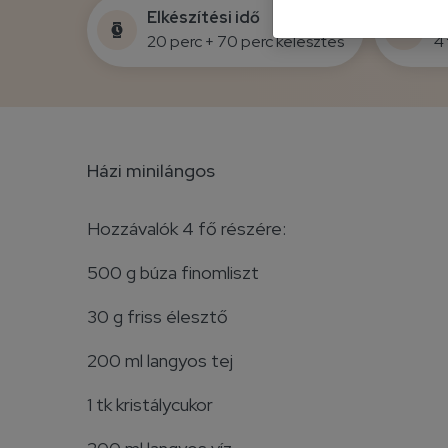
Elkészítési idő
F
20 perc + 70 perc kelesztés
4 
Házi minilángos
Hozzávalók 4 fő részére:
500 g búza finomliszt
30 g friss élesztő
200 ml langyos tej
1 tk kristálycukor