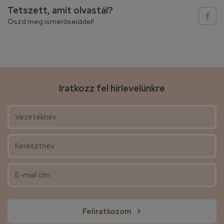
Tetszett, amit olvastál?
Oszd meg ismerőseiddel!
Iratkozz fel hírlevelünkre
Feliratkozom