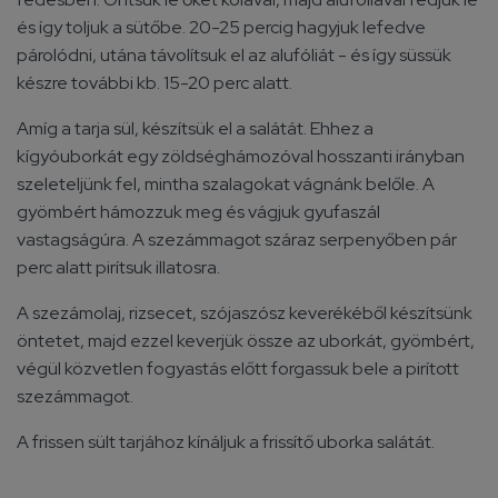
és így toljuk a sütőbe. 20-25 percig hagyjuk lefedve
párolódni, utána távolítsuk el az alufóliát - és így süssük
készre további kb. 15-20 perc alatt.
Amíg a tarja sül, készítsük el a salátát. Ehhez a
kígyóuborkát egy zöldséghámozóval hosszanti irányban
szeleteljünk fel, mintha szalagokat vágnánk belőle. A
gyömbért hámozzuk meg és vágjuk gyufaszál
vastagságúra. A szezámmagot száraz serpenyőben pár
perc alatt pirítsuk illatosra.
A szezámolaj, rizsecet, szójaszósz keverékéből készítsünk
öntetet, majd ezzel keverjük össze az uborkát, gyömbért,
végül közvetlen fogyastás előtt forgassuk bele a pirított
szezámmagot.
A frissen sült tarjához kínáljuk a frissítő uborka salátát.