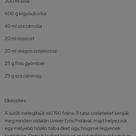
300 ml kóla
600 g kígyóuborka
40 ml szezámolaj
20 ml rizsecet
20 ml világos szójaszósz
25 g friss gyömbér
25 g szezámmag
Elkészítés:
A sütőt melegítsük elő 190 fokra. A tarja szeleteket kenjük
meg minden oldalán Univer Erős Pistával, majd helyezzük
egy mélyebb hőálló tálba őket úgy, hogy ne legyenek
fedésben. Öntsük le őket kólával, majd alufóliával fedjük le