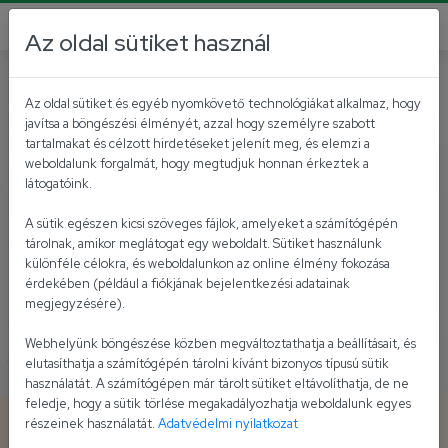
Az oldal sütiket használ
Magyaros receptek
Grill receptek
Az oldal sütiket és egyéb nyomkövető technológiákat alkalmaz, hogy
javítsa a böngészési élményét, azzal hogy személyre szabott
tartalmakat és célzott hirdetéseket jelenít meg, és elemzi a
weboldalunk forgalmát, hogy megtudjuk honnan érkeztek a
látogatóink.
A sütik egészen kicsi szöveges fájlok, amelyeket a számítógépén
tárolnak, amikor meglátogat egy weboldalt. Sütiket használunk
különféle célokra, és weboldalunkon az online élmény fokozása
érdekében (például a fiókjának bejelentkezési adatainak
megjegyzésére).
Webhelyünk böngészése közben megváltoztathatja a beállításait, és
elutasíthatja a számítógépén tárolni kívánt bizonyos típusú sütik
használatát. A számítógépen már tárolt sütiket eltávolíthatja, de ne
feledje, hogy a sütik törlése megakadályozhatja weboldalunk egyes
Sült tarja Erős Pistás-kólás
részeinek használatát.
Adatvédelmi nyilatkozat