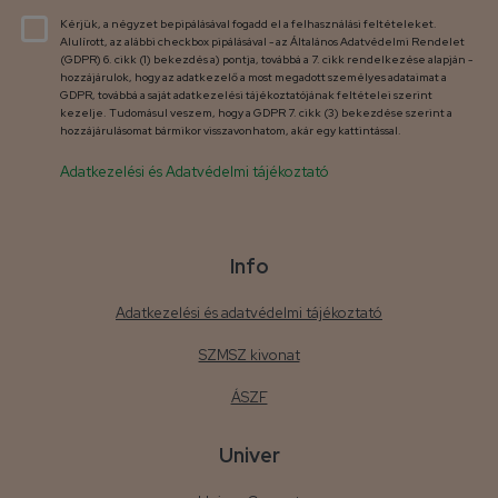
Kérjük, a négyzet bepipálásával fogadd el a felhasználási feltételeket.
Alulírott, az alábbi checkbox pipálásával - az Általános Adatvédelmi Rendelet
(GDPR) 6. cikk (1) bekezdés a) pontja, továbbá a 7. cikk rendelkezése alapján -
hozzájárulok, hogy az adatkezelő a most megadott személyes adataimat a
GDPR, továbbá a saját adatkezelési tájékoztatójának feltételei szerint
kezelje. Tudomásul veszem, hogy a GDPR 7. cikk (3) bekezdése szerint a
hozzájárulásomat bármikor visszavonhatom, akár egy kattintással.
Adatkezelési és Adatvédelmi tájékoztató
Info
Adatkezelési és adatvédelmi tájékoztató
SZMSZ kivonat
ÁSZF
Univer