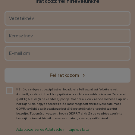
Iratkozz fel hírlevelünkre
Feliratkozom
Kérjük, a négyzet bepipálásával fogadd el a felhasználási feltételeket.
Alulírott, az alábbi checkbox pipálásával - az Általános Adatvédelmi Rendelet
(GDPR) 6. cikk (1) bekezdés a) pontja, továbbá a 7. cikk rendelkezése alapján -
hozzájárulok, hogy az adatkezelő a most megadott személyes adataimat a
GDPR, továbbá a saját adatkezelési tájékoztatójának feltételei szerint
kezelje. Tudomásul veszem, hogy a GDPR 7. cikk (3) bekezdése szerint a
hozzájárulásomat bármikor visszavonhatom, akár egy kattintással.
Adatkezelési és Adatvédelmi tájékoztató