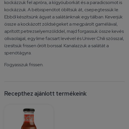
kockázzuk fel apróra, a kígyóuborkát és a paradicsomot is
kockázzuk. A bébispenótot öblítsük át, csepegtessük le.
Ebből készítsünk ágyat a salátánknak egy tálban. Keverjük
össze a kockázott zöldségeket a megpárolt garnélával,
aprított petrezselyemzölddel, majd forgassuk össze kevés
olívaolajjal, egy lime facsart levével és Univer Chili szósszal,
ízesítsük frissen őrölt borssal. Kanalazzuk a salátát a
spenótágyra.
Fogyasszuk frissen.
Recepthez ajánlott termékeink