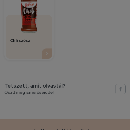
Chili szósz
Tetszett, amit olvastál?
Oszd meg ismerőseiddel!