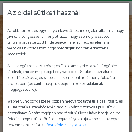
Az oldal sütiket használ
Nemzetközi ízek
Fitt receptek
Az oldal sütiket és egyéb nyomkövető technológiákat alkalmaz, hogy
javítsa a böngészési élményét, azzal hogy személyre szabott
tartalmakat és célzott hirdetéseket jelenít meg, és elemzi a
weboldalunk forgalmát, hogy megtudjuk honnan érkeztek a
látogatóink.
A sütik egészen kicsi szöveges fájlok, amelyeket a számítógépén
tárolnak, amikor meglátogat egy weboldalt. Sütiket használunk
különféle célokra, és weboldalunkon az online élmény fokozása
érdekében (például a fiókjának bejelentkezési adatainak
megjegyzésére).
Webhelyünk böngészése közben megváltoztathatja a beállításait, és
elutasíthatja a számítógépén tárolni kívánt bizonyos típusú sütik
használatát. A számítógépen már tárolt sütiket eltávolíthatja, de ne
feledje, hogy a sütik törlése megakadályozhatja weboldalunk egyes
Avokádós garnélasaláta
részeinek használatát.
Adatvédelmi nyilatkozat