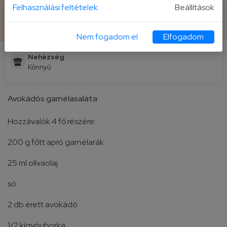
Felhasználási feltételek
Beállítások
Elkészítési idő
Fogás
15 perc
4 fő
Nem fogadom el
Elfogadom
Nehézség
Könnyű
Avokádós garnélasaláta
Hozzávalók 4 fő részére:
200 g főtt apró garnélarák
25 ml olívaolaj
só
2 db érett avokádó
1/2 kígyóuborka