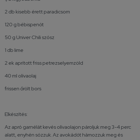
2 db kisebb érett paradicsom
120 g bébispenót
50 g Univer Chili szósz
1 db lime
2 ek aprított friss petrezselyemzöld
40 ml olívaolaj
frissen őrölt bors
Elkészítés:
Az apró garnélát kevés olívaolajon pároljuk meg 3-4 perc
alatt, enyhén sózzuk. Az avokádót hámozzuk meg és