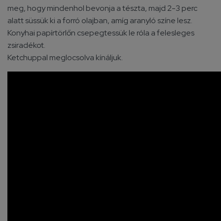
meg, hogy mindenhol bevonja a tészta, majd 2-3 perc
alatt süssük ki a forró olajban, amíg aranyló színe lesz.
Konyhai papírtörlőn csepegtessük le róla a felesleges
zsiradékot.
Ketchuppal meglocsolva kínáljuk.