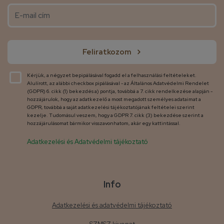
Feliratkozom
Kérjük, a négyzet bepipálásával fogadd el a felhasználási feltételeket.
Alulírott, az alábbi checkbox pipálásával - az Általános Adatvédelmi Rendelet
(GDPR) 6. cikk (1) bekezdés a) pontja, továbbá a 7. cikk rendelkezése alapján -
hozzájárulok, hogy az adatkezelő a most megadott személyes adataimat a
GDPR, továbbá a saját adatkezelési tájékoztatójának feltételei szerint
kezelje. Tudomásul veszem, hogy a GDPR 7. cikk (3) bekezdése szerint a
hozzájárulásomat bármikor visszavonhatom, akár egy kattintással.
Adatkezelési és Adatvédelmi tájékoztató
Info
Adatkezelési és adatvédelmi tájékoztató