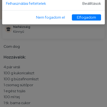
Felhasználási feltételek
Beállítások
Elkészítési idő
Fogás
15 perc előkészítés + 1 óra hűtés
4 fő
Nem fogadom el
Elfogadom
Nehézség
Könnyű
Corn dog
Hozzávalók:
4 pár virsli
100 g kukoricaliszt
100 g búzafinomliszt
1 csomag sütőpor
1 egész tojás
100 ml tej
1 tk. barna cukor