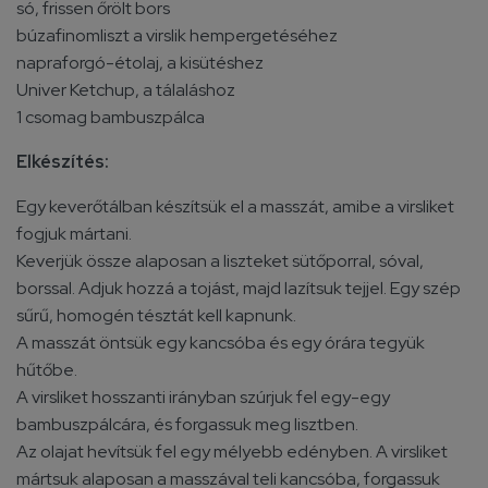
só, frissen őrölt bors
búzafinomliszt a virslik hempergetéséhez
napraforgó-étolaj, a kisütéshez
Univer Ketchup, a tálaláshoz
1 csomag bambuszpálca
Elkészítés:
Egy keverőtálban készítsük el a masszát, amibe a virsliket
fogjuk mártani.
Keverjük össze alaposan a liszteket sütőporral, sóval,
borssal. Adjuk hozzá a tojást, majd lazítsuk tejjel. Egy szép
sűrű, homogén tésztát kell kapnunk.
A masszát öntsük egy kancsóba és egy órára tegyük
hűtőbe.
A virsliket hosszanti irányban szúrjuk fel egy-egy
bambuszpálcára, és forgassuk meg lisztben.
Az olajat hevítsük fel egy mélyebb edényben. A virsliket
mártsuk alaposan a masszával teli kancsóba, forgassuk