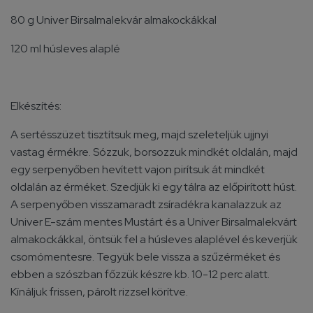
80 g Univer Birsalmalekvár almakockákkal
120 ml húsleves alaplé
Elkészítés:
A sertésszüzet tisztítsuk meg, majd szeleteljük ujjnyi
vastag érmékre. Sózzuk, borsozzuk mindkét oldalán, majd
egy serpenyőben hevített vajon pirítsuk át mindkét
oldalán az érméket. Szedjük ki egy tálra az előpirított húst.
A serpenyőben visszamaradt zsíradékra kanalazzuk az
Univer E-szám mentes Mustárt és a Univer Birsalmalekvárt
almakockákkal, öntsük fel a húsleves alaplével és keverjük
csomómentesre. Tegyük bele vissza a szűzérméket és
ebben a szószban főzzük készre kb. 10-12 perc alatt.
Kínáljuk frissen, párolt rizzsel körítve.