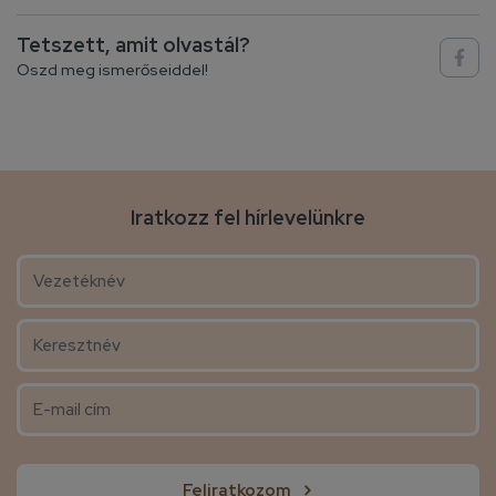
Tetszett, amit olvastál?
Oszd meg ismerőseiddel!
Iratkozz fel hírlevelünkre
Feliratkozom