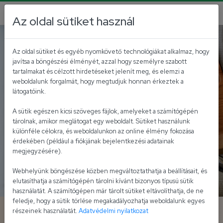
Az oldal sütiket használ
Nemzetközi ízek
Az oldal sütiket és egyéb nyomkövető technológiákat alkalmaz, hogy
javítsa a böngészési élményét, azzal hogy személyre szabott
tartalmakat és célzott hirdetéseket jelenít meg, és elemzi a
weboldalunk forgalmát, hogy megtudjuk honnan érkeztek a
látogatóink.
A sütik egészen kicsi szöveges fájlok, amelyeket a számítógépén
tárolnak, amikor meglátogat egy weboldalt. Sütiket használunk
különféle célokra, és weboldalunkon az online élmény fokozása
érdekében (például a fiókjának bejelentkezési adatainak
megjegyzésére).
Webhelyünk böngészése közben megváltoztathatja a beállításait, és
elutasíthatja a számítógépén tárolni kívánt bizonyos típusú sütik
használatát. A számítógépen már tárolt sütiket eltávolíthatja, de ne
feledje, hogy a sütik törlése megakadályozhatja weboldalunk egyes
Sertésszűzérmék - mustáros
részeinek használatát.
Adatvédelmi nyilatkozat