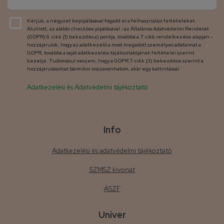
Kérjük, a négyzet bepipálásával fogadd el a felhasználási feltételeket.
Alulírott, az alábbi checkbox pipálásával - az Általános Adatvédelmi Rendelet
(GDPR) 6. cikk (1) bekezdés a) pontja, továbbá a 7. cikk rendelkezése alapján -
hozzájárulok, hogy az adatkezelő a most megadott személyes adataimat a
GDPR, továbbá a saját adatkezelési tájékoztatójának feltételei szerint
kezelje. Tudomásul veszem, hogy a GDPR 7. cikk (3) bekezdése szerint a
hozzájárulásomat bármikor visszavonhatom, akár egy kattintással.
Adatkezelési és Adatvédelmi tájékoztató
Info
Adatkezelési és adatvédelmi tájékoztató
SZMSZ kivonat
ÁSZF
Univer