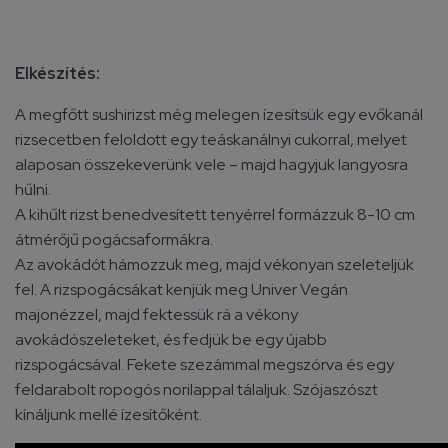
Elkészítés:
A megfőtt sushirizst még melegen ízesítsük egy evőkanál
rizsecetben feloldott egy teáskanálnyi cukorral, melyet
alaposan összekeverünk vele – majd hagyjuk langyosra
hűlni.
A kihűlt rizst benedvesített tenyérrel formázzuk 8-10 cm
átmérőjű pogácsaformákra.
Az avokádót hámozzuk meg, majd vékonyan szeleteljük
fel. A rizspogácsákat kenjük meg Univer Vegán
majonézzel, majd fektessük rá a vékony
avokádószeleteket, és fedjük be egy újabb
rizspogácsával. Fekete szezámmal megszórva és egy
feldarabolt ropogós norilappal tálaljuk. Szójaszószt
kínáljunk mellé ízesítőként.