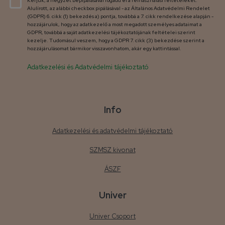
Kérjük, a négyzet bepipálásával fogadd el a felhasználási feltételeket.
Alulírott, az alábbi checkbox pipálásával - az Általános Adatvédelmi Rendelet
(GDPR) 6. cikk (1) bekezdés a) pontja, továbbá a 7. cikk rendelkezése alapján -
hozzájárulok, hogy az adatkezelő a most megadott személyes adataimat a
GDPR, továbbá a saját adatkezelési tájékoztatójának feltételei szerint
kezelje. Tudomásul veszem, hogy a GDPR 7. cikk (3) bekezdése szerint a
hozzájárulásomat bármikor visszavonhatom, akár egy kattintással.
Adatkezelési és Adatvédelmi tájékoztató
Info
Adatkezelési és adatvédelmi tájékoztató
SZMSZ kivonat
ÁSZF
Univer
Univer Csoport