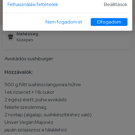
Felhasználási feltételek
Beállítások
Elkészítési idő
Fogás
25+5 perc
4 fő
Nem fogadom el
Elfogadom
Nehézség
Közepes
Avokádós sushiburger
Hozzávalók:
500 g főtt sushirizs langyosra hűtve
1 ek rizsecet + 1 tk cukor
2 egész érett, puha avokádó
fekete szezámmag
2 norilap (algalap, sushikészítéshez való)
Univer Vegán Majonéz
japán szójaszósz a tálaláshoz