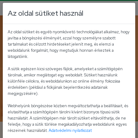
Az oldal sütiket használ
Vegetáriánus, vegán ételek
Nemzetközi ízek
Fitt receptek
Az oldal sütiket és egyéb nyomkövető technológiákat alkalmaz, hogy
javítsa a böngészési élményét, azzal hogy személyre szabott
tartalmakat és célzott hirdetéseket jelenít meg, és elemzi a
weboldalunk forgalmát, hogy megtudjuk honnan érkeztek a
látogatóink.
A sütik egészen kicsi szöveges fájlok, amelyeket a számítógépén
tárolnak, amikor meglátogat egy weboldalt. Sütiket használunk
különféle célokra, és weboldalunkon az online élmény fokozása
érdekében (például a fiókjának bejelentkezési adatainak
megjegyzésére).
Webhelyünk böngészése közben megváltoztathatja a beállításait, és
elutasíthatja a számítógépén tárolni kívánt bizonyos típusú sütik
használatát. A számítógépen már tárolt sütiket eltávolíthatja, de ne
feledje, hogy a sütik törlése megakadályozhatja weboldalunk egyes
Avokádós sushiburger
részeinek használatát.
Adatvédelmi nyilatkozat