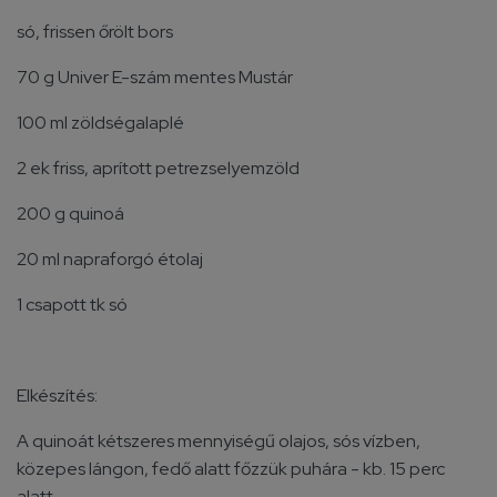
só, frissen őrölt bors
70 g Univer E-szám mentes Mustár
100 ml zöldségalaplé
2 ek friss, aprított petrezselyemzöld
200 g quinoá
20 ml napraforgó étolaj
1 csapott tk só
Elkészítés:
A quinoát kétszeres mennyiségű olajos, sós vízben,
közepes lángon, fedő alatt főzzük puhára - kb. 15 perc
alatt.