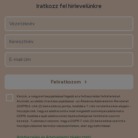
Iratkozz fel hírlevelünkre
Feliratkozom
Kérjük, a négyzet bepipálásával fogadd el a felhasználási feltételeket.
Alulírott, az alábbi checkbox pipálásával - az Általános Adatvédelmi Rendelet
(GDPR) 6. cikk (1) bekezdés a) pontja, továbbá a 7. cikk rendelkezése alapján -
hozzájárulok, hogy az adatkezelő a most megadott személyes adataimat a
GDPR, továbbá a saját adatkezelési tájékoztatójának feltételei szerint
kezelje. Tudomásul veszem, hogy a GDPR 7. cikk (3) bekezdése szerint a
hozzájárulásomat bármikor visszavonhatom, akár egy kattintással.
Adatkezelési és Adatvédelmi tájékoztató