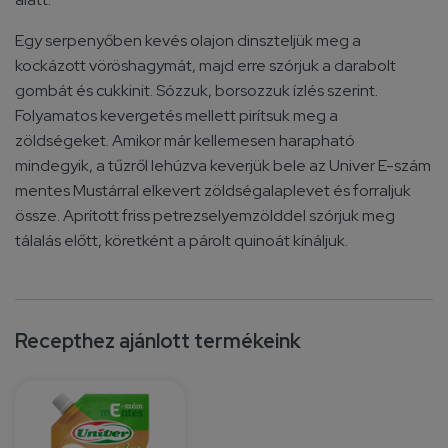
Egy serpenyőben kevés olajon dinszteljük meg a
kockázott vöröshagymát, majd erre szórjuk a darabolt
gombát és cukkinit. Sózzuk, borsozzuk ízlés szerint.
Folyamatos kevergetés mellett pirítsuk meg a
zöldségeket. Amikor már kellemesen harapható
mindegyik, a tűzről lehúzva keverjük bele az Univer E-szám
mentes Mustárral elkevert zöldségalaplevet és forraljuk
össze. Aprított friss petrezselyemzölddel szórjuk meg
tálalás előtt, köretként a párolt quinoát kínáljuk.
Recepthez ajánlott termékeink