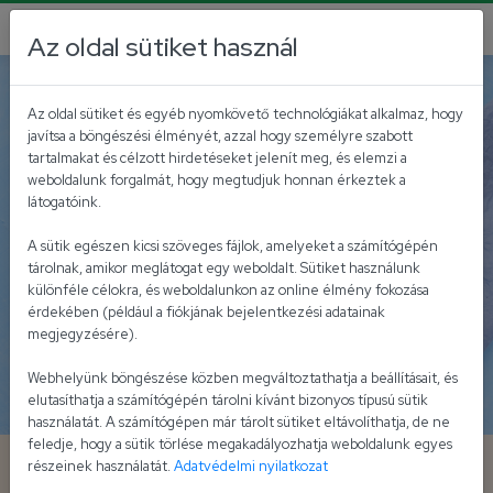
Az oldal sütiket használ
Vegetáriánus, vegán ételek
Fitt receptek
Az oldal sütiket és egyéb nyomkövető technológiákat alkalmaz, hogy
javítsa a böngészési élményét, azzal hogy személyre szabott
tartalmakat és célzott hirdetéseket jelenít meg, és elemzi a
weboldalunk forgalmát, hogy megtudjuk honnan érkeztek a
látogatóink.
A sütik egészen kicsi szöveges fájlok, amelyeket a számítógépén
tárolnak, amikor meglátogat egy weboldalt. Sütiket használunk
különféle célokra, és weboldalunkon az online élmény fokozása
érdekében (például a fiókjának bejelentkezési adatainak
megjegyzésére).
Webhelyünk böngészése közben megváltoztathatja a beállításait, és
elutasíthatja a számítógépén tárolni kívánt bizonyos típusú sütik
használatát. A számítógépen már tárolt sütiket eltávolíthatja, de ne
feledje, hogy a sütik törlése megakadályozhatja weboldalunk egyes
Mustáros-gombás
részeinek használatát.
Adatvédelmi nyilatkozat