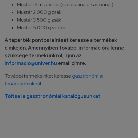
Mustár 15 ml párnás (színes kínáló kartonnal)
Mustár 2 000 g zsák
Mustár 3 500 g zsák
Mustár 5 000 g vödör
A tápérték pontos leírását keresse a termékek
címkéjén. Amennyiben további információra lenne
szüksége termékünkről, írjon az
informacio@univer.hu
email címre.
További termékeinket keresse
gasztronómiai
tanácsadóinknál.
Töltse le gasztronómiai katalógusunkat!