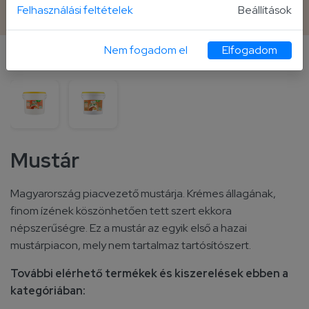
5 000 g vödör
Felhasználási feltételek
Beállítások
Nem fogadom el
Elfogadom
További kiszerelések
Mustár
Magyarország piacvezető mustárja. Krémes állagának,
finom ízének köszönhetően tett szert ekkora
népszerűségre. Ez a mustár az egyik első a hazai
mustárpiacon, mely nem tartalmaz tartósítószert.
További elérhető termékek és kiszerelések ebben a
kategóriában: