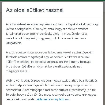
Az oldal sütiket használ
Az oldal sütiket és egyéb nyomkövető technológiákat alkalmaz, hogy
javítsa a böngészési élményét, azzal hogy személyre szabott
tartalmakat és célzott hirdetéseket jelenít meg, és elemzi a
weboldalunk forgalmát, hogy megtudjuk honnan érkeztek a
látogatóink.
A sütik egészen kicsi szöveges fájlok, amelyeket a számítógépén
tárolnak, amikor meglátogat egy weboldalt. Sütiket használunk
különféle célokra, és weboldalunkon az online élmény fokozása
érdekében (például a fiókjának bejelentkezési adatainak
megjegyzésére).
Webhelyünk böngészése közben megváltoztathatja a beállításait, és
elutasíthatja a számítógépén tárolni kívánt bizonyos típusú sütik
használatát. A számítógépen már tárolt sütiket eltávolíthatja, de ne
feledje, hogy a sütik törlése megakadályozhatja weboldalunk egyes
részeinek használatát.
Adatvédelmi nyilatkozat