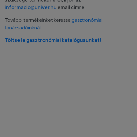
informacio@univer.hu
email címre.
További termékeinket keresse
gasztronómiai
tanácsadóinknál.
Töltse le gasztronómiai katalógusunkat!