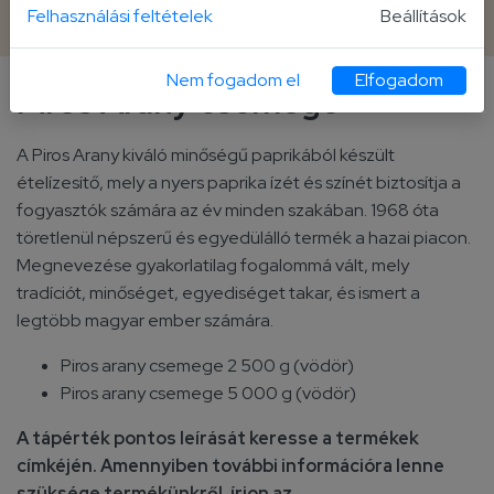
2 500 g vödör
Felhasználási feltételek
Beállítások
Nem fogadom el
Elfogadom
Piros Arany csemege
A Piros Arany kiváló minőségű paprikából készült
ételízesítő, mely a nyers paprika ízét és színét biztosítja a
fogyasztók számára az év minden szakában. 1968 óta
töretlenül népszerű és egyedülálló termék a hazai piacon.
Megnevezése gyakorlatilag fogalommá vált, mely
tradíciót, minőséget, egyediséget takar, és ismert a
legtöbb magyar ember számára.
Piros arany csemege 2 500 g (vödör)
Piros arany csemege 5 000 g (vödör)
A tápérték pontos leírását keresse a termékek
címkéjén. Amennyiben további információra lenne
szüksége termékünkről, írjon az