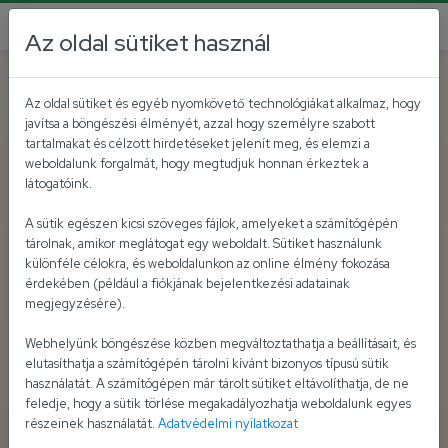
Az oldal sütiket használ
Az oldal sütiket és egyéb nyomkövető technológiákat alkalmaz, hogy
javítsa a böngészési élményét, azzal hogy személyre szabott
tartalmakat és célzott hirdetéseket jelenít meg, és elemzi a
weboldalunk forgalmát, hogy megtudjuk honnan érkeztek a
látogatóink.
A sütik egészen kicsi szöveges fájlok, amelyeket a számítógépén
tárolnak, amikor meglátogat egy weboldalt. Sütiket használunk
különféle célokra, és weboldalunkon az online élmény fokozása
érdekében (például a fiókjának bejelentkezési adatainak
megjegyzésére).
Webhelyünk böngészése közben megváltoztathatja a beállításait, és
elutasíthatja a számítógépén tárolni kívánt bizonyos típusú sütik
használatát. A számítógépen már tárolt sütiket eltávolíthatja, de ne
feledje, hogy a sütik törlése megakadályozhatja weboldalunk egyes
részeinek használatát.
Adatvédelmi nyilatkozat