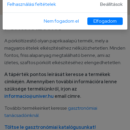
2 600 g vödör
Felhasználási feltételek
Beállítások
Nem fogadom el
Elfogadom
Pörkölt ízesítő
A pörköltízesítő olyan paprikaalapú termék, mely a
magyaros ételek elkészítéséhez nélkülözhetetlen. Minden
fontos, friss alapanyag megtalálható benne, ami az
ízletes, szaftos pörkölt elkészítéséhez elengedhetetlen.
A tápérték pontos leírását keresse a termékek
címkéjén. Amennyiben további információra lenne
szüksége termékünkről, írjon az
informacio@univer.hu
email címre.
További termékeinket keresse
gasztronómiai
tanácsadóinknál.
Töltse le gasztronómiai katalógusunkat!