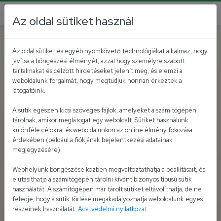
Az oldal sütiket használ
Az oldal sütiket és egyéb nyomkövető technológiákat alkalmaz, hogy
javítsa a böngészési élményét, azzal hogy személyre szabott
tartalmakat és célzott hirdetéseket jelenít meg, és elemzi a
weboldalunk forgalmát, hogy megtudjuk honnan érkeztek a
látogatóink.
A sütik egészen kicsi szöveges fájlok, amelyeket a számítógépén
tárolnak, amikor meglátogat egy weboldalt. Sütiket használunk
különféle célokra, és weboldalunkon az online élmény fokozása
érdekében (például a fiókjának bejelentkezési adatainak
megjegyzésére).
Webhelyünk böngészése közben megváltoztathatja a beállításait, és
elutasíthatja a számítógépén tárolni kívánt bizonyos típusú sütik
használatát. A számítógépen már tárolt sütiket eltávolíthatja, de ne
feledje, hogy a sütik törlése megakadályozhatja weboldalunk egyes
részeinek használatát.
Adatvédelmi nyilatkozat