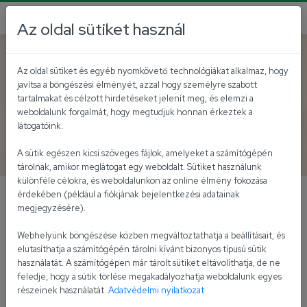
Az oldal sütiket használ
Vissza az akutálisokhoz
Az oldal sütiket és egyéb nyomkövető technológiákat alkalmaz, hogy
javítsa a böngészési élményét, azzal hogy személyre szabott
Az Univer-Product Zrt. új
tartalmakat és célzott hirdetéseket jelenít meg, és elemzi a
weboldalunk forgalmát, hogy megtudjuk honnan érkeztek a
üzeme mellé kerül Szőke
látogatóink.
Gábor Miklós alkotása
A sütik egészen kicsi szöveges fájlok, amelyeket a számítógépén
tárolnak, amikor meglátogat egy weboldalt. Sütiket használunk
különféle célokra, és weboldalunkon az online élmény fokozása
érdekében (például a fiókjának bejelentkezési adatainak
Magyarország egyik lenépszerűbb élelmiszere,
megjegyzésére).
az Erős Pista új, fiatalokhoz szóló
Webhelyünk böngészése közben megváltoztathatja a beállításait, és
„megPistázott” filmje annak az előzménye,
elutasíthatja a számítógépén tárolni kívánt bizonyos típusú sütik
hogy az Univer-Product Zrt. 75 éves
használatát. A számítógépen már tárolt sütiket eltávolíthatja, de ne
történetének legnagyobb beruházása a
feledje, hogy a sütik törlése megakadályozhatja weboldalunk egyes
részeinek használatát.
Adatvédelmi nyilatkozat
befejezéséhez közeledik.