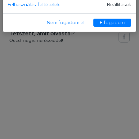
Felhasználási feltételek
Beállítások
Tovább a Kecskemét Online cikkére >>
Nem fogadom el
Elfogadom
Tetszett, amit olvastál?
Oszd meg ismerőseiddel!