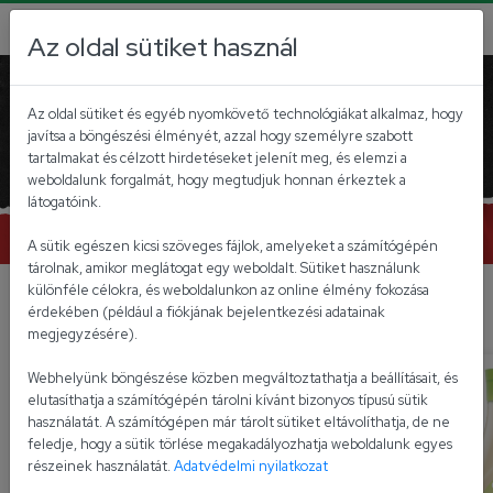
Az oldal sütiket használ
Az oldal sütiket és egyéb nyomkövető technológiákat alkalmaz, hogy
Ismerd meg az Univer
javítsa a böngészési élményét, azzal hogy személyre szabott
fantasztikus ízvilágát!
tartalmakat és célzott hirdetéseket jelenít meg, és elemzi a
weboldalunk forgalmát, hogy megtudjuk honnan érkeztek a
látogatóink.
Megnézem a termékeket
A sütik egészen kicsi szöveges fájlok, amelyeket a számítógépén
tárolnak, amikor meglátogat egy weboldalt. Sütiket használunk
különféle célokra, és weboldalunkon az online élmény fokozása
Kiemelt termékek
érdekében (például a fiókjának bejelentkezési adatainak
megjegyzésére).
Webhelyünk böngészése közben megváltoztathatja a beállításait, és
elutasíthatja a számítógépén tárolni kívánt bizonyos típusú sütik
használatát. A számítógépen már tárolt sütiket eltávolíthatja, de ne
feledje, hogy a sütik törlése megakadályozhatja weboldalunk egyes
részeinek használatát.
Adatvédelmi nyilatkozat