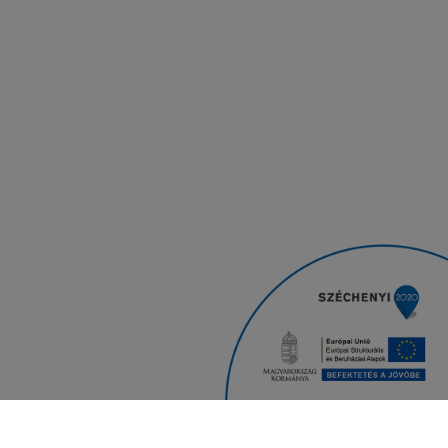
Iratkozz fel hírlevelünkre