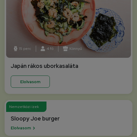
15 perc
4 fő
Könnyű
Japán rákos uborkasaláta
Elolvasom
Nemzetközi ízek
Sloopy Joe burger
Elolvasom