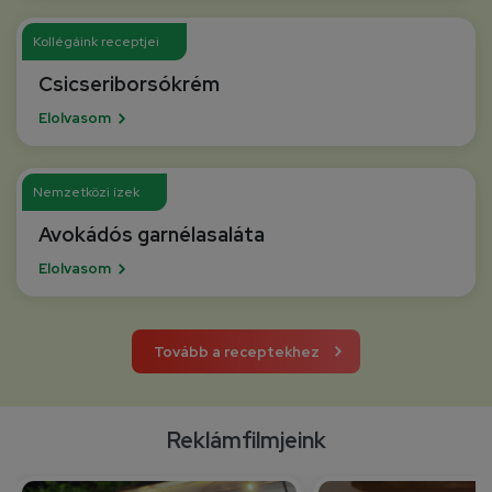
Kollégáink receptjei
Csicseriborsókrém
Elolvasom
Nemzetközi ízek
Avokádós garnélasaláta
Elolvasom
Tovább a receptekhez
Reklámfilmjeink