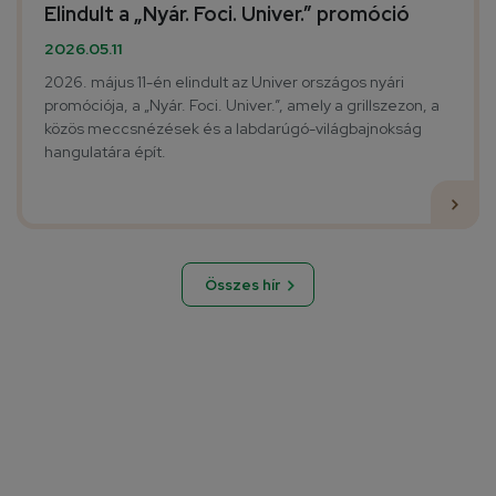
Elindult a „Nyár. Foci. Univer.” promóció
2026.05.11
2026. május 11-én elindult az Univer országos nyári
promóciója, a „Nyár. Foci. Univer.”, amely a grillszezon, a
közös meccsnézések és a labdarúgó-világbajnokság
hangulatára épít.
Összes hír