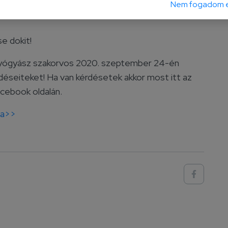
Nem fogadom e
e dokit!
yógyász szakorvos 2020. szeptember 24-én
rdéseiteket! Ha van kérdésetek akkor most itt az
acebook oldalán.
ra>>