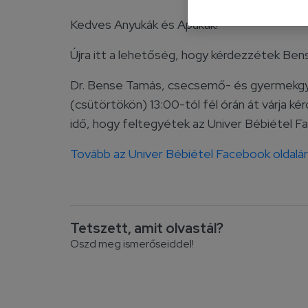
Kedves Anyukák és Apukák!
Újra itt a lehetőség, hogy kérdezzétek Bens
Dr. Bense Tamás, csecsemő- és gyermekg
(csütörtökön) 13:00-tól fél órán át várja ké
idő, hogy feltegyétek az Univer Bébiétel F
Tovább az Univer Bébiétel Facebook oldalá
Tetszett, amit olvastál?
Oszd meg ismerőseiddel!