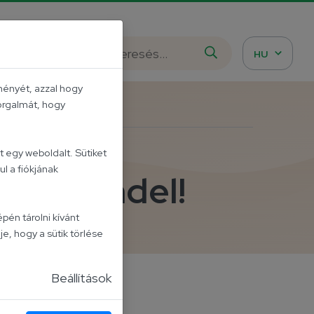
istázd meg!
HU
ményét, azzal hogy
forgalmát, hogy
 egy weboldalt. Sütiket
l a fiókjának
jra rendel!
pén tárolni kívánt
je, hogy a sütik törlése
Beállítások