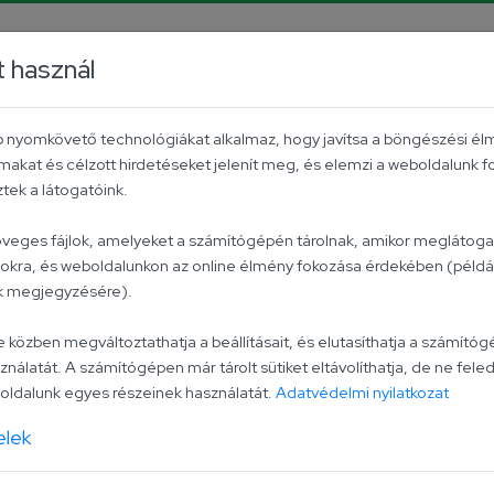
rrier
Facebook
YouTube
Instagram
TikTok
P
t használ
Aktuális
Univer csoport
Kapcsolat
éb nyomkövető technológiákat alkalmaz, hogy javítsa a böngészési él
makat és célzott hirdetéseket jelenít meg, és elemzi a weboldalunk 
24-én újra rendel!
ek a látogatóink.
zöveges fájlok, amelyeket a számítógépén tárolnak, amikor meglátogat
lokra, és weboldalunkon az online élmény fokozása érdekében (példáu
 szeptember 24-én ú
ak megjegyzésére).
zben megváltoztathatja a beállításait, és elutasíthatja a számítógé
ználatát. A számítógépen már tárolt sütiket eltávolíthatja, de ne feled
ldalunk egyes részeinek használatát.
Adatvédelmi nyilatkozat
elek
 Bense dokit!