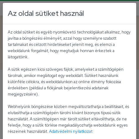
Az oldal sütiket használ
Vissza az akutálisokhoz
Az oldal sütiket és egyéb nyomkövető technológiákat alkalmaz, hogy
javítsa a böngészési élményét, azzal hogy személyre szabott
Díjazták a "Nyerj Pistával!"
tartalmakat és célzott hirdetéseket jelenít meg, és elemzi a
weboldalunk forgalmát, hogy megtudjuk honnan érkeztek a
hűségakciónkat
látogatóink.
A sütik egészen kicsi szöveges fájlok, amelyeket a számítógépén
tárolnak, amikor meglátogat egy weboldalt. Sütiket használunk
különféle célokra, és weboldalunkon az online élmény fokozása
Az idén 17. alkalommal került megrendezésre
érdekében (például a fiókjának bejelentkezési adatainak
az "Év promóciója 2025" rangos verseny.
megjegyzésére).
A mai napon a tavalyi "
Nyerj Pistával!
" hűségakciónk a
Webhelyünk böngészése közben megváltoztathatja a beállításait, és
élelmiszeripari promóciók kategóriában az előkelő II.
elutasíthatja a számítógépén tárolni kívánt bizonyos típusú sütik
használatát. A számítógépen már tárolt sütiket eltávolíthatja, de ne
helyen végzett.
feledje, hogy a sütik törlése megakadályozhatja weboldalunk egyes
részeinek használatát.
Adatvédelmi nyilatkozat
A versenyre érkezett pályázatokról a szakmai zsűri,