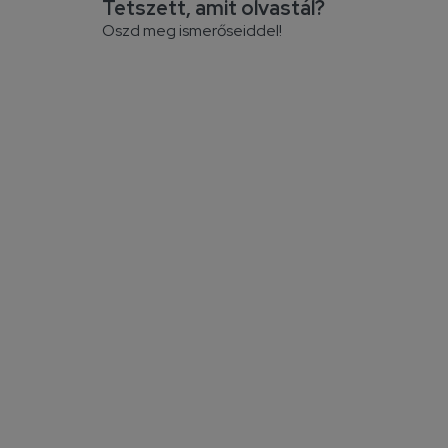
Tetszett, amit olvastál?
Oszd meg ismerőseiddel!