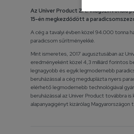
Az Univer Product Zrt. világszínvonalú
15-én megkezdődött a paradicsomszez
A cég a tavalyi évben közel 94.000 tonna h
paradicsom sűrítményekké.
Mint ismeretes, 2017 augusztusában az Univ
eredményeként közel 4,3 milliárd forintos
legnagyobb és egyik legmodernebb paradi
beruházással a cég megduplázta nyers parad
elérhető legmodernebb technológiával gyá
beruházással az Univer Product továbbra i
alapanyagigényt kizárólag Magyarországon 