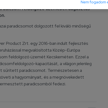
Nem fogadom e
 paradicsom feldolgozó üzemében augusztus
on.
azai paradicsomot dolgozott fel kiváló minőségű
er Product Zrt. egy 2016-ban indult fejlesztés
 beruházással megvalósította Közép-Európa
csom feldolgozó üzemét Kecskeméten. Ezzel a
icsomfeldolgozó-kapacitását, a világon jelenleg
rt sűrített paradicsomot. Természetesen a
s követi a hagyományait, és a megnövekedett
termesztett paradicsomból fedezi.