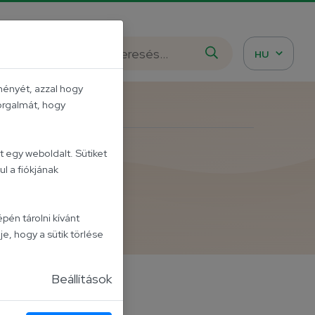
istázd meg!
HU
ményét, azzal hogy
forgalmát, hogy
 egy weboldalt. Sütiket
l a fiókjának
ezon!
pén tárolni kívánt
je, hogy a sütik törlése
Beállítások