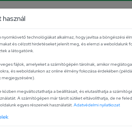
rrier
Facebook
YouTube
Instagram
TikTok
P
t használ
Aktuális
Univer csoport
Kapcsolat
éb nyomkövető technológiákat alkalmaz, hogy javítsa a böngészési él
makat és célzott hirdetéseket jelenít meg, és elemzi a weboldalunk 
ezon!
ek a látogatóink.
zöveges fájlok, amelyeket a számítógépén tárolnak, amikor meglátogat
lokra, és weboldalunkon az online élmény fokozása érdekében (példáu
dult a paradicsomsz
ak megjegyzésére).
zben megváltoztathatja a beállításait, és elutasíthatja a számítógé
ználatát. A számítógépen már tárolt sütiket eltávolíthatja, de ne feled
ldalunk egyes részeinek használatát.
Adatvédelmi nyilatkozat
elek