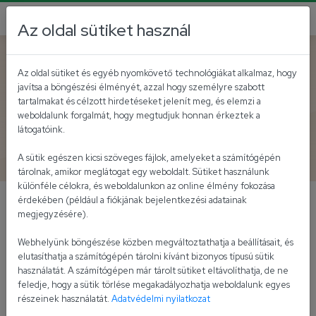
Az oldal sütiket használ
Vissza az akutálisokhoz
Az oldal sütiket és egyéb nyomkövető technológiákat alkalmaz, hogy
javítsa a böngészési élményét, azzal hogy személyre szabott
Elkészült az Univer-
tartalmakat és célzott hirdetéseket jelenít meg, és elemzi a
weboldalunk forgalmát, hogy megtudjuk honnan érkeztek a
Product Zrt. Zöld Kötvény
látogatóink.
Keretrendszere
A sütik egészen kicsi szöveges fájlok, amelyeket a számítógépén
tárolnak, amikor meglátogat egy weboldalt. Sütiket használunk
különféle célokra, és weboldalunkon az online élmény fokozása
érdekében (például a fiókjának bejelentkezési adatainak
Az Univer-Product Zrt. ambiciózus
megjegyzésére).
fenntarthatósági céljai és a maximális
Webhelyünk böngészése közben megváltoztathatja a beállításait, és
átláthatóság elvei mentén megalkotta és a
elutasíthatja a számítógépén tárolni kívánt bizonyos típusú sütik
Scope Group által sikeresen auditáltatta Zöld
használatát. A számítógépen már tárolt sütiket eltávolíthatja, de ne
Kötvény Keretrendszerét.
feledje, hogy a sütik törlése megakadályozhatja weboldalunk egyes
részeinek használatát.
Adatvédelmi nyilatkozat