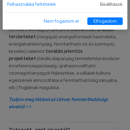
Az Univer-Product Zrt. működésének minden
Felhasználási feltételek
Beállítások
területén fokozott figyelmet fordít a
fenntarthatóságra. Célunk, hogy a vállalat minimálisra
Nem fogadom el
Elfogadom
csökkentse a környezetre gyakorolt negatív hatását.
Fenntarthatósági projektjeink
kiemelt beruházási
területeket
(megújuló energiaforrások használata,
energiahatékonyság, fenntartható víz és szennyvíz
kezelés) valamint
további jelentős
projekteket
(lokális alapanyag termeltetési rendszer
és referenciagazdaság, újrahasznosítható
csomagolóanyagok fejlesztése, a vállalati kultúra
egészének elmozdítása a fenntarthatóság irányába,
stb.) foglalnak magukba.
Tudjon meg többet az Univer fenntarthatósági
elveiről >>
Tetszett, amit olvastál?