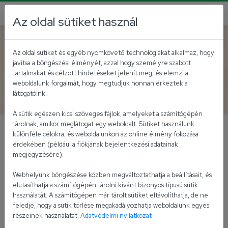
Az oldal sütiket használ
Vissza az akutálisokhoz
Az oldal sütiket és egyéb nyomkövető technológiákat alkalmaz, hogy
javítsa a böngészési élményét, azzal hogy személyre szabott
Energiahatékonysági
tartalmakat és célzott hirdetéseket jelenít meg, és elemzi a
weboldalunk forgalmát, hogy megtudjuk honnan érkeztek a
jelentés - 2018
látogatóink.
A sütik egészen kicsi szöveges fájlok, amelyeket a számítógépén
tárolnak, amikor meglátogat egy weboldalt. Sütiket használunk
különféle célokra, és weboldalunkon az online élmény fokozása
Energiahatékonysági jelentés - 2018
érdekében (például a fiókjának bejelentkezési adatainak
megjegyzésére).
Cégünk, az Univer Product Zrt. elkötelezett a
fenntarthatóság és ezen belül is az
Webhelyünk böngészése közben megváltoztathatja a beállításait, és
energiahatékonysági fejlesztések iránt.
elutasíthatja a számítógépén tárolni kívánt bizonyos típusú sütik
használatát. A számítógépen már tárolt sütiket eltávolíthatja, de ne
feledje, hogy a sütik törlése megakadályozhatja weboldalunk egyes
részeinek használatát.
Adatvédelmi nyilatkozat
Tetszett, amit olvastál?