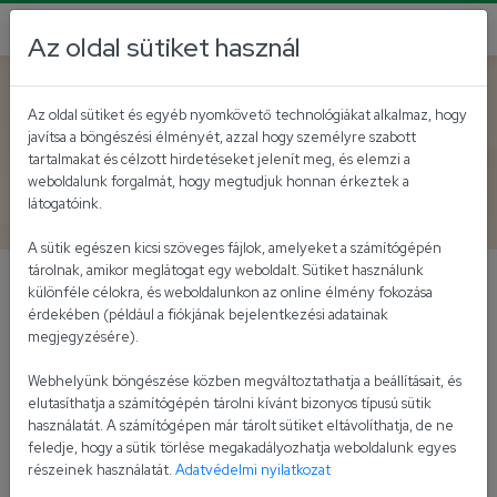
Az oldal sütiket használ
Vissza az akutálisokhoz
Az oldal sütiket és egyéb nyomkövető technológiákat alkalmaz, hogy
javítsa a böngészési élményét, azzal hogy személyre szabott
Erős Pista és a Piros Arany
tartalmakat és célzott hirdetéseket jelenít meg, és elemzi a
weboldalunk forgalmát, hogy megtudjuk honnan érkeztek a
is az űrbe megy!
látogatóink.
A sütik egészen kicsi szöveges fájlok, amelyeket a számítógépén
tárolnak, amikor meglátogat egy weboldalt. Sütiket használunk
különféle célokra, és weboldalunkon az online élmény fokozása
Kapu Tibor magával viszi az űrbe az Erős Pistát
érdekében (például a fiókjának bejelentkezési adatainak
és Piros Aranyat is!
megjegyzésére).
Nagy büszkeség számunkra, hogy termékeink egy
Webhelyünk böngészése közben megváltoztathatja a beállításait, és
ilyen különleges küldetés részei lehetnek, és a magyar
elutasíthatja a számítógépén tárolni kívánt bizonyos típusú sütik
használatát. A számítógépen már tárolt sütiket eltávolíthatja, de ne
ízeket képviselhetik odafent is.
feledje, hogy a sütik törlése megakadályozhatja weboldalunk egyes
részeinek használatát.
Adatvédelmi nyilatkozat
Tovább olvasom >>