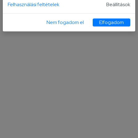
Felhasználási feltételek
Beállítások
Tetszett, amit olvastál?
Nem fogadom el
Elfogadom
Oszd meg ismerőseiddel!