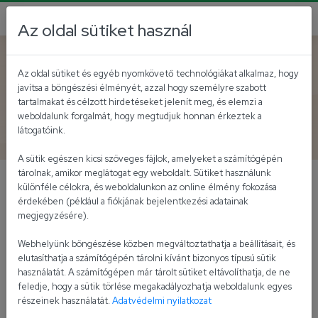
Az oldal sütiket használ
Vissza az akutálisokhoz
Az oldal sütiket és egyéb nyomkövető technológiákat alkalmaz, hogy
javítsa a böngészési élményét, azzal hogy személyre szabott
Év Agrárembere Kitüntető
tartalmakat és célzott hirdetéseket jelenít meg, és elemzi a
weboldalunk forgalmát, hogy megtudjuk honnan érkeztek a
Díj
látogatóink.
A sütik egészen kicsi szöveges fájlok, amelyeket a számítógépén
tárolnak, amikor meglátogat egy weboldalt. Sütiket használunk
különféle célokra, és weboldalunkon az online élmény fokozása
Az Év Agrárembere Kitüntető Díj idei győztese
érdekében (például a fiókjának bejelentkezési adatainak
a feldolgozó-élelmiszeripar kategóriában:
megjegyzésére).
MOLITÓRISZ KÁROLY, az Univer Product Zrt.
vezérigazgatója!
Webhelyünk böngészése közben megváltoztathatja a beállításait, és
elutasíthatja a számítógépén tárolni kívánt bizonyos típusú sütik
használatát. A számítógépen már tárolt sütiket eltávolíthatja, de ne
A 2021. június 5-én megrendezett, az "Agrárvilág
feledje, hogy a sütik törlése megakadályozhatja weboldalunk egyes
estje" névre keresztelt gálán a zsűri szigorú
részeinek használatát.
Adatvédelmi nyilatkozat
szempontrendszere alapján tíz kategóriában