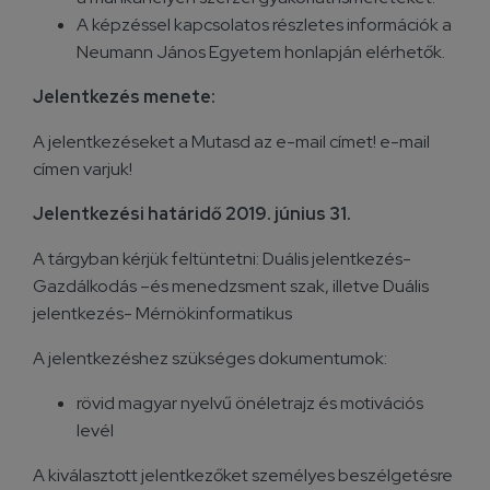
A képzéssel kapcsolatos részletes információk a
Neumann János Egyetem honlapján elérhetők.
Jelentkezés menete:
A jelentkezéseket a Mutasd az e-mail címet! e-mail
címen varjuk!
Jelentkezési határidő 2019. június 31.
A tárgyban kérjük feltüntetni: Duális jelentkezés-
Gazdálkodás –és menedzsment szak, illetve Duális
jelentkezés- Mérnökinformatikus
A jelentkezéshez szükséges dokumentumok:
rövid magyar nyelvű önéletrajz és motivációs
levél
A kiválasztott jelentkezőket személyes beszélgetésre