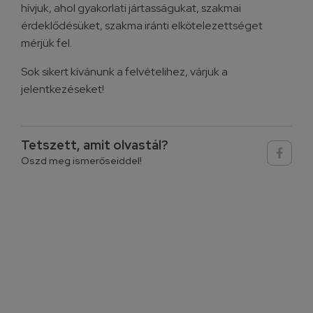
hívjuk, ahol gyakorlati jártasságukat, szakmai
érdeklődésüket, szakma iránti elkötelezettséget
mérjük fel.
Sok sikert kívánunk a felvételihez, várjuk a
jelentkezéseket!
Tetszett, amit olvastál?
Oszd meg ismerőseiddel!