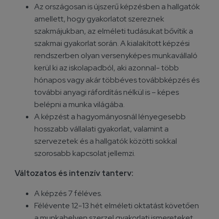
Az országosan is újszerű képzésben a hallgatók
amellett, hogy gyakorlatot szereznek
szakmájukban, az elméleti tudásukat bővítik a
szakmai gyakorlat során. A kialakított képzési
rendszerben olyan versenyképes munkavállaló
kerül ki az iskolapadból, aki azonnal- több
hónapos vagy akár többéves továbbképzés és
további anyagi ráfordítás nélkül is – képes
belépni a munka világába.
A képzést a hagyományosnál lényegesebb
hosszabb vállalati gyakorlat, valamint a
szervezetek és a hallgatók közötti sokkal
szorosabb kapcsolat jellemzi.
Változatos és intenzív tanterv:
A képzés 7 féléves.
Félévente 12-13 hét elméleti oktatást követően
a munkahelyen szerzel gyakorlati ismereteket.