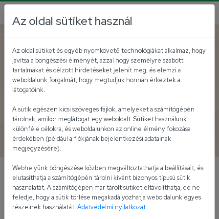
Az oldal sütiket használ
Vissza az akutálisokhoz
Az oldal sütiket és egyéb nyomkövető technológiákat alkalmaz, hogy
javítsa a böngészési élményét, azzal hogy személyre szabott
Felhívás duális jellegű
tartalmakat és célzott hirdetéseket jelenít meg, és elemzi a
weboldalunk forgalmát, hogy megtudjuk honnan érkeztek a
képzésre gazdálkodás –és
látogatóink.
menedzsment és
A sütik egészen kicsi szöveges fájlok, amelyeket a számítógépén
mérnökinformatikus szakos
tárolnak, amikor meglátogat egy weboldalt. Sütiket használunk
különféle célokra, és weboldalunkon az online élmény fokozása
hallgatók számára
érdekében (például a fiókjának bejelentkezési adatainak
megjegyzésére).
Webhelyünk böngészése közben megváltoztathatja a beállításait, és
Felhívás duális jellegű képzésre gazdálkodás –
elutasíthatja a számítógépén tárolni kívánt bizonyos típusú sütik
használatát. A számítógépen már tárolt sütiket eltávolíthatja, de ne
és menedzsment és mérnökinformatikus
feledje, hogy a sütik törlése megakadályozhatja weboldalunk egyes
szakos hallgatók számára
részeinek használatát.
Adatvédelmi nyilatkozat