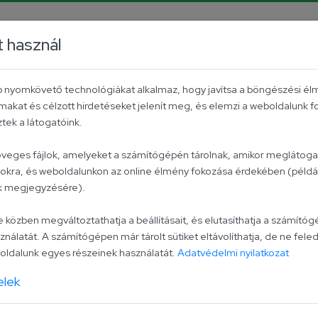
rrier
Facebook
YouTube
Instagram
TikTok
P
t használ
Aktuális
Univer csoport
Kapcsolat
éb nyomkövető technológiákat alkalmaz, hogy javítsa a böngészési él
makat és célzott hirdetéseket jelenít meg, és elemzi a weboldalunk 
s Pistával
ek a látogatóink.
zöveges fájlok, amelyeket a számítógépén tárolnak, amikor meglátogat
lokra, és weboldalunkon az online élmény fokozása érdekében (példáu
, aki kikezd Haragos 
ak megjegyzésére).
zben megváltoztathatja a beállításait, és elutasíthatja a számítógé
ználatát. A számítógépen már tárolt sütiket eltávolíthatja, de ne feled
ldalunk egyes részeinek használatát.
Adatvédelmi nyilatkozat
elek