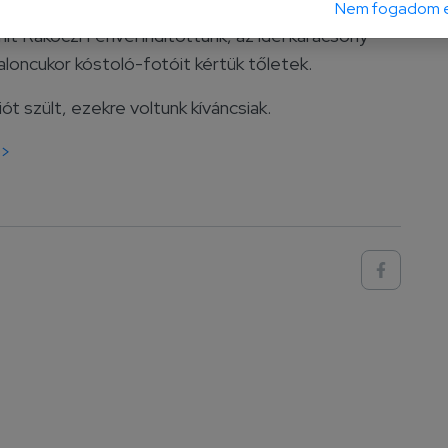
Nem fogadom e
it Rákóczi Ferivel indítottunk, az idei karácsony
aloncukor kóstoló-fotóit kértük tőletek.
ót szült, ezekre voltunk kíváncsiak.
>>