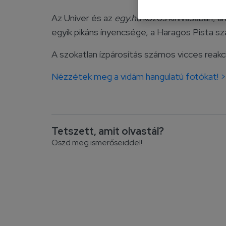
Az Univer és az
egy.hu
közös kihívásában, am
egyik pikáns ínyencsége, a Haragos Pista sz
A szokatlan ízpárosítás számos vicces reakci
Nézzétek meg a vidám hangulatú fotókat! 
Tetszett, amit olvastál?
Oszd meg ismerőseiddel!