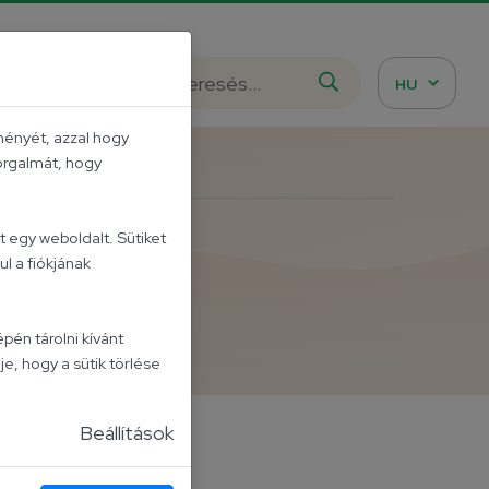
istázd meg!
HU
ményét, azzal hogy
forgalmát, hogy
 egy weboldalt. Sütiket
l a fiókjának
Pistával
pén tárolni kívánt
je, hogy a sütik törlése
Beállítások