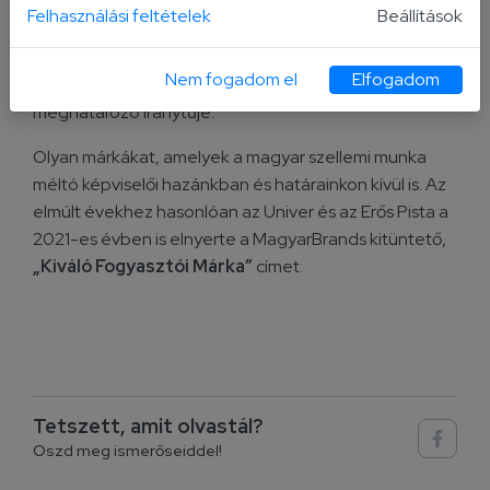
Felhasználási feltételek
Beállítások
Az elmúlt évek bizonyították, hogy a díj aktív segítség
a fogyasztók számára: hiszen a kiválóság
Nem fogadom el
Elfogadom
megtestesítőjeként a vásárlói döntések egyik
meghatározó iránytűje.
Olyan márkákat, amelyek a magyar szellemi munka
méltó képviselői hazánkban és határainkon kívül is. Az
elmúlt évekhez hasonlóan az Univer és az Erős Pista a
2021-es évben is elnyerte a MagyarBrands kitüntető,
„Kiváló Fogyasztói Márka”
címet.
Tetszett, amit olvastál?
Oszd meg ismerőseiddel!