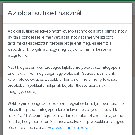
Az oldal sütiket használ
Vissza az akutálisokhoz
Az oldal sütiket és egyéb nyomkövető technológiákat alkalmaz, hogy
javítsa a böngészési élményét, azzal hogy személyre szabott
Ismét MagyarBrands díjat
tartalmakat és célzott hirdetéseket jelenít meg, és elemzi a
weboldalunk forgalmát, hogy megtudjuk honnan érkeztek a
kapott az Univer és az Erős
látogatóink.
Pista márka
A sütik egészen kicsi szöveges fájlok, amelyeket a számítógépén
tárolnak, amikor meglátogat egy weboldalt. Sütiket használunk
különféle célokra, és weboldalunkon az online élmény fokozása
érdekében (például a fiókjának bejelentkezési adatainak
A MagyarBrands program immáron
megjegyzésére).
tizenkettedik éve díjazza a magyar
Webhelyünk böngészése közben megváltoztathatja a beállításait, és
vonatkozású márkák közül a
elutasíthatja a számítógépén tárolni kívánt bizonyos típusú sütik
legeredményesebbeket, kiváló fogyasztói
használatát. A számítógépen már tárolt sütiket eltávolíthatja, de ne
márka, kiváló üzleti márka és innovatív márka
feledje, hogy a sütik törlése megakadályozhatja weboldalunk egyes
részeinek használatát.
Adatvédelmi nyilatkozat
kategóriában.