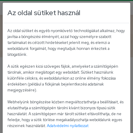
Az oldal sütiket használ
Vissza az akutálisokhoz
Az oldal sütiket és egyéb nyomkövető technológiákat alkalmaz, hogy
javítsa a böngészési élményét, azzal hogy személyre szabott
Kifli.hu nyereményjáték
tartalmakat és célzott hirdetéseket jelenít meg, és elemzi a
weboldalunk forgalmát, hogy megtudjuk honnan érkeztek a
látogatóink.
A sütik egészen kicsi szöveges fájlok, amelyeket a számítógépén
Ajándék grill szett
tárolnak, amikor meglátogat egy weboldalt. Sütiket használunk
különféle célokra, és weboldalunkon az online élmény fokozása
Vásárolj a
Kifli.hu
oldalon minimum 2 999 Ft értékben
érdekében (például a fiókjának bejelentkezési adatainak
megjegyzésére).
az akcióban résztvevő Univer termékek közül június 15-
ig, és mi megajándékozunk egy grill szettel!
Webhelyünk böngészése közben megváltoztathatja a beállításait, és
elutasíthatja a számítógépén tárolni kívánt bizonyos típusú sütik
használatát. A számítógépen már tárolt sütiket eltávolíthatja, de ne
feledje, hogy a sütik törlése megakadályozhatja weboldalunk egyes
részeinek használatát.
Adatvédelmi nyilatkozat