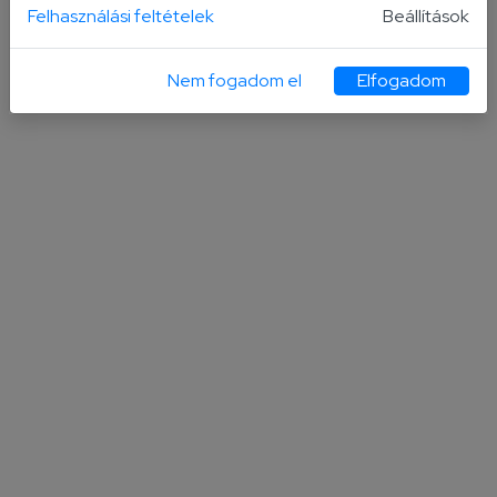
Felhasználási feltételek
Beállítások
Tetszett, amit olvastál?
Oszd meg ismerőseiddel!
Nem fogadom el
Elfogadom