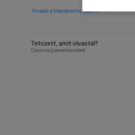
Tovább a Mandiner.hu cikkére >>
Tetszett, amit olvastál?
Oszd meg ismerőseiddel!