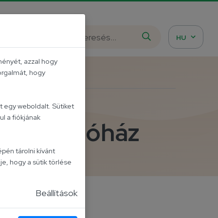
istázd meg!
HU
ményét, azzal hogy
forgalmát, hogy
 egy weboldalt. Sütiket
l a fiókjának
m kiállítóház
pén tárolni kívánt
je, hogy a sütik törlése
Beállítások