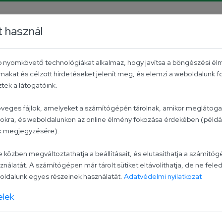
rrier
Facebook
YouTube
Instagram
TikTok
P
t használ
Aktuális
Univer csoport
Kapcsolat
éb nyomkövető technológiákat alkalmaz, hogy javítsa a böngészési él
makat és célzott hirdetéseket jelenít meg, és elemzi a weboldalunk 
ngarikum kiállítóház
ek a látogatóink.
zöveges fájlok, amelyeket a számítógépén tárolnak, amikor meglátogat
lokra, és weboldalunkon az online élmény fokozása érdekében (példáu
kapuit a Hungariku
ak megjegyzésére).
zben megváltoztathatja a beállításait, és elutasíthatja a számítógé
ználatát. A számítógépen már tárolt sütiket eltávolíthatja, de ne feled
ldalunk egyes részeinek használatát.
Adatvédelmi nyilatkozat
elek
és Piros Arany is helyet kapott.