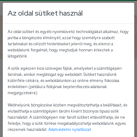
Az oldal sütiket használ
Vissza az akutálisokhoz
Az oldal sütiket és egyéb nyomkövető technológiákat alkalmaz, hogy
javítsa a böngészési élményét, azzal hogy személyre szabott
Meki® Erős Pistával
tartalmakat és célzott hirdetéseket jelenít meg, és elemzi a
weboldalunk forgalmát, hogy megtudjuk honnan érkeztek a
látogatóink.
A sütik egészen kicsi szöveges fájlok, amelyeket a számítógépén
Teszteld le te is!
tárolnak, amikor meglátogat egy weboldalt. Sütiket használunk
különféle célokra, és weboldalunkon az online élmény fokozása
Lesz, aki imádja. Lesz, aki mégjobban megPistázná.
érdekében (például a fiókjának bejelentkezési adatainak
megjegyzésére).
Lesz, akinek pont így csíp jól. Mi azt mondjuk: ne higgy
senkinek! Teszteld le te is Erős Pistás majonézes
Webhelyünk böngészése közben megváltoztathatja a beállításait, és
szósszal és ropogós panírba zárt, paprikás
elutasíthatja a számítógépén tárolni kívánt bizonyos típusú sütik
sajtpogácsával Erős Pistás burgereinket.
használatát. A számítógépen már tárolt sütiket eltávolíthatja, de ne
feledje, hogy a sütik törlése megakadályozhatja weboldalunk egyes
Részletek a McDonald's honlapján >>
részeinek használatát.
Adatvédelmi nyilatkozat