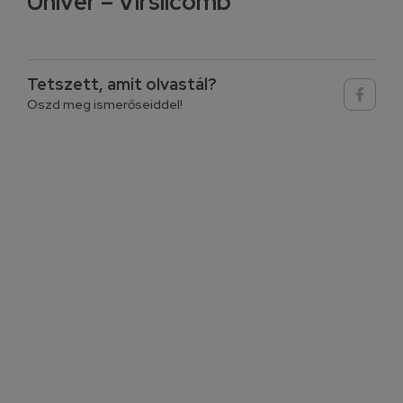
Univer – Virslicomb
Tetszett, amit olvastál?
Oszd meg ismerőseiddel!