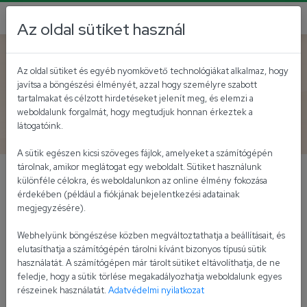
Az oldal sütiket használ
Vissza az akutálisokhoz
Az oldal sütiket és egyéb nyomkövető technológiákat alkalmaz, hogy
javítsa a böngészési élményét, azzal hogy személyre szabott
Országos kampány az
tartalmakat és célzott hirdetéseket jelenít meg, és elemzi a
weboldalunk forgalmát, hogy megtudjuk honnan érkeztek a
Univer termékekkel
látogatóink.
A sütik egészen kicsi szöveges fájlok, amelyeket a számítógépén
tárolnak, amikor meglátogat egy weboldalt. Sütiket használunk
különféle célokra, és weboldalunkon az online élmény fokozása
Országos kampány az Univer termékekkel
érdekében (például a fiókjának bejelentkezési adatainak
megjegyzésére).
Nekünk, magyaroknak már gyermekkorunk óta jól
ismert a mondás, hogy nem szabad játszani az
Webhelyünk böngészése közben megváltoztathatja a beállításait, és
étellel. Az Univer reklámjaiban egy nyelvi
elutasíthatja a számítógépén tárolni kívánt bizonyos típusú sütik
használatát. A számítógépen már tárolt sütiket eltávolíthatja, de ne
csavarral új, pozitív értelmet kap az eredeti
feledje, hogy a sütik törlése megakadályozhatja weboldalunk egyes
mondás.
részeinek használatát.
Adatvédelmi nyilatkozat