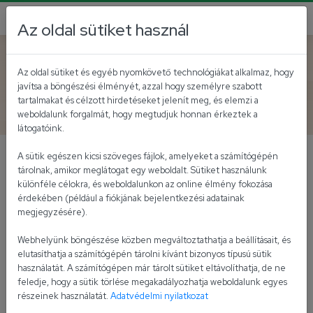
Az oldal sütiket használ
Vissza az akutálisokhoz
Az oldal sütiket és egyéb nyomkövető technológiákat alkalmaz, hogy
javítsa a böngészési élményét, azzal hogy személyre szabott
Superbrands Díj
tartalmakat és célzott hirdetéseket jelenít meg, és elemzi a
weboldalunk forgalmát, hogy megtudjuk honnan érkeztek a
látogatóink.
A sütik egészen kicsi szöveges fájlok, amelyeket a számítógépén
Az Univer márka elnyerte a Superbrands Díjat
tárolnak, amikor meglátogat egy weboldalt. Sütiket használunk
különféle célokra, és weboldalunkon az online élmény fokozása
2021-ben a független, marketingszakmai és
érdekében (például a fiókjának bejelentkezési adatainak
megjegyzésére).
vállalatvezető szakemberekből álló Superbrands
Szakértői Bizottság döntése alapján az
Univer
márka
Webhelyünk böngészése közben megváltoztathatja a beállításait, és
elnyerte a
Superbrands Díjat,
amely a kimagasló
elutasíthatja a számítógépén tárolni kívánt bizonyos típusú sütik
márkaminőség és márkaépítésbe fektetett munka
használatát. A számítógépen már tárolt sütiket eltávolíthatja, de ne
feledje, hogy a sütik törlése megakadályozhatja weboldalunk egyes
elismerése. Az elismerésről több, mint 40 tagú
részeinek használatát.
Adatvédelmi nyilatkozat
független szakemberekből álló bizottság dönt minden