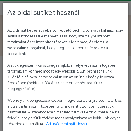
Az oldal sütiket használ
Vissza az akutálisokhoz
Az oldal sütiket és egyéb nyomkövető technológiákat alkalmaz, hogy
javítsa a böngészési élményét, azzal hogy személyre szabott
Táblázat tezst
tartalmakat és célzott hirdetéseket jelenít meg, és elemzi a
weboldalunk forgalmát, hogy megtudjuk honnan érkeztek a
látogatóink.
A sütik egészen kicsi szöveges fájlok, amelyeket a számítógépén
tárolnak, amikor meglátogat egy weboldalt. Sütiket használunk
favfdv
különféle célokra, és weboldalunkon az online élmény fokozása
érdekében (például a fiókjának bejelentkezési adatainak
megjegyzésére).
teszt
róteszt
kdjsadjbvfdv
Webhelyünk böngészése közben megváltoztathatja a beállításait, és
allalajdljadsjdla
elutasíthatja a számítógépén tárolni kívánt bizonyos típusú sütik
használatát. A számítógépen már tárolt sütiket eltávolíthatja, de ne
feledje, hogy a sütik törlése megakadályozhatja weboldalunk egyes
részeinek használatát.
Adatvédelmi nyilatkozat