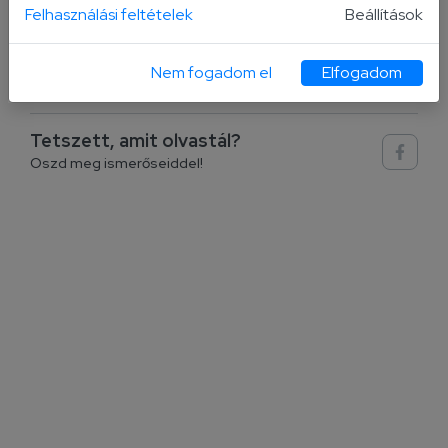
Felhasználási feltételek
Beállítások
Nem fogadom el
Elfogadom
Tetszett, amit olvastál?
Oszd meg ismerőseiddel!