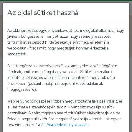
Az oldal sütiket használ
Vissza az akutálisokhoz
Az oldal sütiket és egyéb nyomkövető technológiákat alkalmaz, hogy
javítsa a böngészési élményét, azzal hogy személyre szabott
Újdonságunk!
tartalmakat és célzott hirdetéseket jelenít meg, és elemzi a
weboldalunk forgalmát, hogy megtudjuk honnan érkeztek a
látogatóink.
A sütik egészen kicsi szöveges fájlok, amelyeket a számítógépén
Vegán majonéz
tárolnak, amikor meglátogat egy weboldalt. Sütiket használunk
különféle célokra, és weboldalunkon az online élmény fokozása
Az
Univer Vegán Majonéz
a hagyományos
érdekében (például a fiókjának bejelentkezési adatainak
megjegyzésére).
majonézektől eltérően kizárólag növényi eredetű
összetevőket tartalmaz, tartósítószer hozzáadása
Webhelyünk böngészése közben megváltoztathatja a beállításait, és
nélkül. Minden elemében megfelel azoknak a
elutasíthatja a számítógépén tárolni kívánt bizonyos típusú sütik
szabályoknak, melyeket a European Vegetarian Union
használatát. A számítógépen már tárolt sütiket eltávolíthatja, de ne
feledje, hogy a sütik törlése megakadályozhatja weboldalunk egyes
"V-LABEL" tanúsító védjegye igazol. Emellett az
részeinek használatát.
Adatvédelmi nyilatkozat
Univer majonézekre jellemző fenséges íz, valamint a