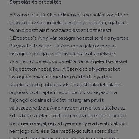
Sorsolás és értesítés
A Szervező a Játék eredményét a sorsolást követően
legkésőbb 24 órán belül, a Rajongói oldalon, a játékra
felhívó poszt alatt hozzászólásban közzéteszi
(„Értesítés”). A nyilvánosságra hozatal során a nyertes
Pályázatot beküldő Játékos neve jelenik meg az
Instagram profiljára való hivatkozással, amelyhez
valamennyi Játékos a Játékra történő jelentkezéssel
kifejezetten hozzájárul. A Szervező a Nyerteseket
Instagram privát üzenetben is értesíti, nyertes
Játékos pedig köteles az Értesítést haladéktalanul,
legkésőbb öt naptári napon belül visszaigazolni a
Rajongói oldalnak küldött Instargram privát
válaszüzenetben. Amennyiben a nyertes Játékos az
Értesítésre a jelen pontban meghatározott határidőn
belül nem reagál, úgy a Nyereményre a továbbiakban
nem jogosult, és a Szervező jogosult a sorsoláson
kisorsolt Pótnyertest értesíteni, akire ugyanazok a