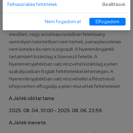
Felhasználási feltételek
Beállítások
Felhívjuk a Résztvevők figyelmét, hogy a Játék nem áll
kapcsolatban az Instagrammal, azt az Instagram
semmilyen módon nem szponzorálja, támogatja vagy
Nem fogadom el
Elfogadom
szervezi, így az Instagramot a Nyereményjátékból
eredően, vagy azzal kapcsolatban felelősség
semmilyen tekintetben nem terheli, panaszkezelésre
nem köteles és nem is jogosult. A Nyereményjáték
tartalmáért kizárólag a Szervező felelős. A
Nyereményjátékban való részvétel kizárólag a jelen
szabályzatban foglalt feltételekkel lehetséges. A
Nyereményjátékban való részvétellel a Résztvevő
kifejezetten elfogadja a jelen részvételi feltételeket.
A Játék időtartama
2025. 08. 04. 10:00 – 2025. 08. 06. 23:59.
A Játék menete