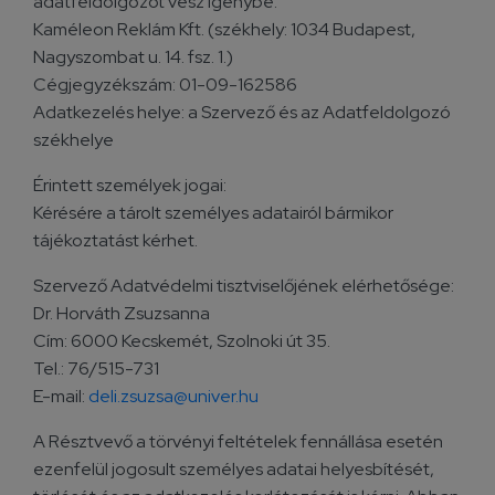
adatfeldolgozót vesz igénybe:
Kaméleon Reklám Kft. (székhely: 1034 Budapest,
Nagyszombat u. 14. fsz. 1.)
Cégjegyzékszám: 01-09-162586
Adatkezelés helye: a Szervező és az Adatfeldolgozó
székhelye
Érintett személyek jogai:
Kérésére a tárolt személyes adatairól bármikor
tájékoztatást kérhet.
Szervező Adatvédelmi tisztviselőjének elérhetősége:
Dr. Horváth Zsuzsanna
Cím: 6000 Kecskemét, Szolnoki út 35.
Tel.: 76/515-731
E-mail:
deli.zsuzsa@univer.hu
A Résztvevő a törvényi feltételek fennállása esetén
ezenfelül jogosult személyes adatai helyesbítését,