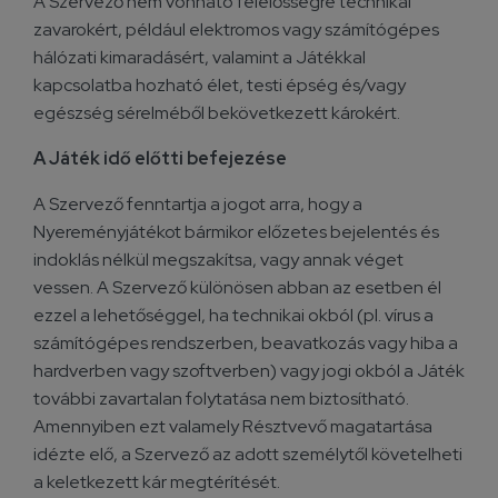
A Szervező nem vonható felelősségre technikai
zavarokért, például elektromos vagy számítógépes
hálózati kimaradásért, valamint a Játékkal
kapcsolatba hozható élet, testi épség és/vagy
egészség sérelméből bekövetkezett károkért.
A Játék idő előtti befejezése
A Szervező fenntartja a jogot arra, hogy a
Nyereményjátékot bármikor előzetes bejelentés és
indoklás nélkül megszakítsa, vagy annak véget
vessen. A Szervező különösen abban az esetben él
ezzel a lehetőséggel, ha technikai okból (pl. vírus a
számítógépes rendszerben, beavatkozás vagy hiba a
hardverben vagy szoftverben) vagy jogi okból a Játék
további zavartalan folytatása nem biztosítható.
Amennyiben ezt valamely Résztvevő magatartása
idézte elő, a Szervező az adott személytől követelheti
a keletkezett kár megtérítését.