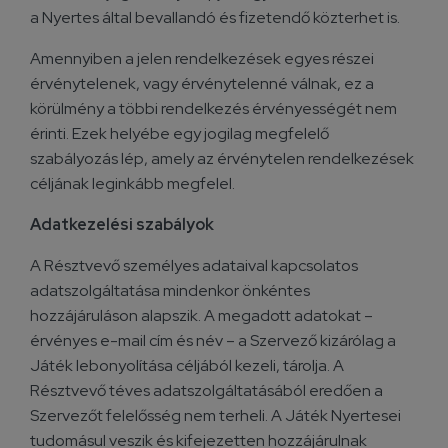
a Nyertes által bevallandó és fizetendő közterhet is.
Amennyiben a jelen rendelkezések egyes részei
érvénytelenek, vagy érvénytelenné válnak, ez a
körülmény a többi rendelkezés érvényességét nem
érinti. Ezek helyébe egy jogilag megfelelő
szabályozás lép, amely az érvénytelen rendelkezések
céljának leginkább megfelel.
Adatkezelési szabályok
A Résztvevő személyes adataival kapcsolatos
adatszolgáltatása mindenkor önkéntes
hozzájáruláson alapszik. A megadott adatokat –
érvényes e-mail cím és név – a Szervező kizárólag a
Játék lebonyolítása céljából kezeli, tárolja. A
Résztvevő téves adatszolgáltatásából eredően a
Szervezőt felelősség nem terheli. A Játék Nyertesei
tudomásul veszik és kifejezetten hozzájárulnak