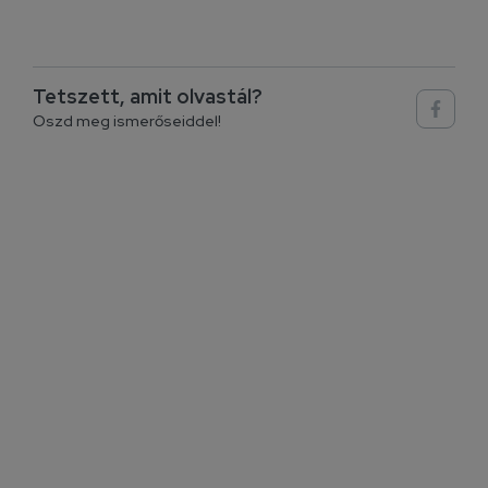
Tetszett, amit olvastál?
Oszd meg ismerőseiddel!