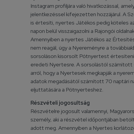
Instagram profiljára való hivatkozással, am
jelentkezéssel kifejezetten hozzájárul. A 
is értesíti, nyertes Játékos pedig köteles a
napon belül visszaigazolni a Rajongói oldaln
Amennyiben a nyertes Játékos az Értesítés
nem reagál, úgy a Nyereményre a továbbiakb
sorsoláson kisorsolt Pótnyertest értesíteni
eredeti Nyertesre. A sorsolástól számított
arról, hogy a Nyertesek megkapják a nyer
adatok megadásától számított 70 naptári n
eljuttatására a Pótnyerteshez.
Részvételi jogosultság
Részvételre jogosult valamennyi, Magyaro
személy, aki a részvétel időpontjában betöl
adott meg. Amennyiben a Nyertes korlátoz