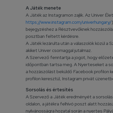
A Játék menete
A Játék az Instagramon zajlik. Az Univer Élet
https://www.instagram.com/univerhungary/
bejegyzéshez a Résztvevőknek hozzászóláskén
posztban feltett kérdésre.
A Játék lezárulta után a válaszolók közül a 
akiket Univer csomaggal jutalmaz.
A Szervező fenntartja a jogot, hogy előzete
időpontban tartsa meg. A Nyerteseket a so
a hozzászólást beküldő Facebook profilon k
profilon keresztül, Instagram privát üzenetb
Sorsolás és értesítés
A Szervező a Játék eredményét a sorsolást
oldalon, a játékra felhívó poszt alatt hozzá
nyilvánosságra hozatal során a nyertes Pál