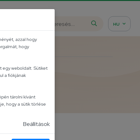
istázd meg!
HU
ményét, azzal hogy
forgalmát, hogy
 egy weboldalt. Sütiket
l a fiókjának
áték
pén tárolni kívánt
je, hogy a sütik törlése
Beállítások