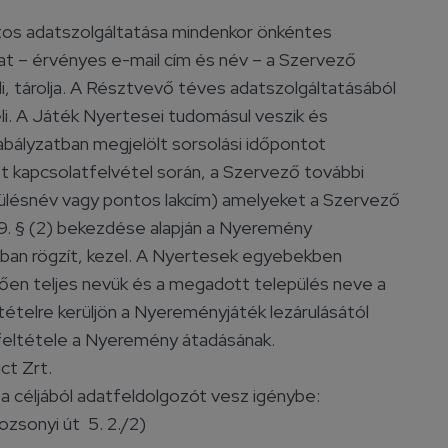
tos adatszolgáltatása mindenkor önkéntes
at – érvényes e-mail cím és név – a Szervező
eli, tárolja. A Résztvevő téves adatszolgáltatásából
i. A Játék Nyertesei tudomásul veszik és
zabályzatban megjelölt sorsolási időpontot
 kapcsolatfelvétel során, a Szervező további
epülésnév vagy pontos lakcím) amelyeket a Szervező
69. § (2) bekezdése alapján a Nyeremény
sában rögzít, kezel. A Nyertesek egyebekben
tően teljes nevük és a megadott település neve a
ételre kerüljön a Nyereményjáték lezárulásától
 feltétele a Nyeremény átadásának.
ct Zrt.
 céljából adatfeldolgozót vesz igénybe:
ozsonyi út 5. 2./2)