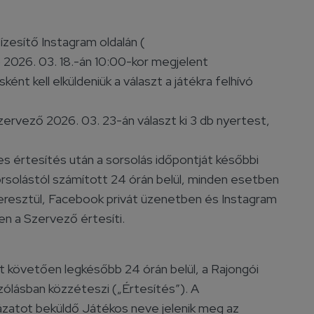
ízesítő Instagram oldalán (
) 2026. 03. 18.-án 10:00-kor megjelent
t kell elküldeniük a választ a játékra felhívó
Szervező 2026. 03. 23-án választ ki 3 db nyertest,
s értesítés után a sorsolás időpontját későbbi
rsolástól számított 24 órán belül, minden esetben
eresztül, Facebook privát üzenetben és Instagram
en a Szervező értesíti.
 követően legkésőbb 24 órán belül, a Rajongói
szólásban közzéteszi („Értesítés”). A
yázatot beküldő Játékos neve jelenik meg az