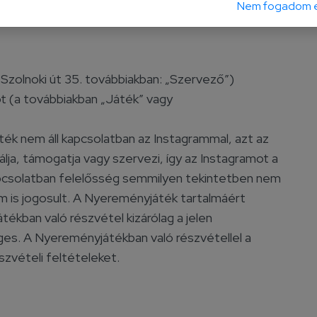
Nem fogadom e
zolnoki út 35. továbbiakban: „Szervező”)
 (a továbbiakban „Játék” vagy
ték nem áll kapcsolatban az Instagrammal, azt az
a, támogatja vagy szervezi, így az Instagramot a
pcsolatban felelősség semmilyen tekintetben nem
m is jogosult. A Nyereményjáték tartalmáért
tékban való részvétel kizárólag a jelen
éges. A Nyereményjátékban való részvétellel a
szvételi feltételeket.