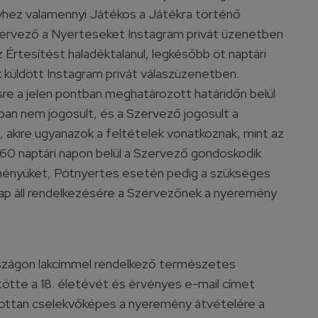
elyhez valamennyi Játékos a Játékra történő
Szervező a Nyerteseket Instagram privát üzenetben
z Értesítést haladéktalanul, legkésőbb öt naptári
ak küldött Instagram privát válaszüzenetben.
re a jelen pontban meghatározott határidőn belül
an nem jogosult, és a Szervező jogosult a
, akire ugyanazok a feltételek vonatkoznak, mint az
 60 naptári napon belül a Szervező gondoskodik
eményüket, Pótnyertes esetén pedig a szükséges
ap áll rendelkezésére a Szervezőnek a nyeremény
rszágon lakcímmel rendelkező természetes
tötte a 18. életévét és érvényes e-mail címet
ottan cselekvőképes a nyeremény átvételére a