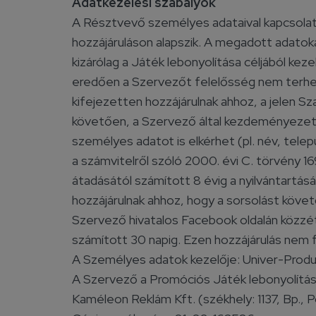
Adatkezelési szabályok
A Résztvevő személyes adataival kapcsola
hozzájáruláson alapszik. A megadott adatok
kizárólag a Játék lebonyolítása céljából kez
eredően a Szervezőt felelősség nem terhel
kifejezetten hozzájárulnak ahhoz, a jelen S
követően, a Szervező által kezdeményezett
személyes adatot is elkérhet (pl. név, tel
a számvitelről szóló 2000. évi C. törvény 1
átadásától számított 8 évig a nyilvántartá
hozzájárulnak ahhoz, hogy a sorsolást köve
Szervező hivatalos Facebook oldalán közzét
számított 30 napig. Ezen hozzájárulás nem
A Személyes adatok kezelője: Univer-Produ
A Szervező a Promóciós Játék lebonyolítása
Kaméleon Reklám Kft. (székhely: 1137, Bp., P