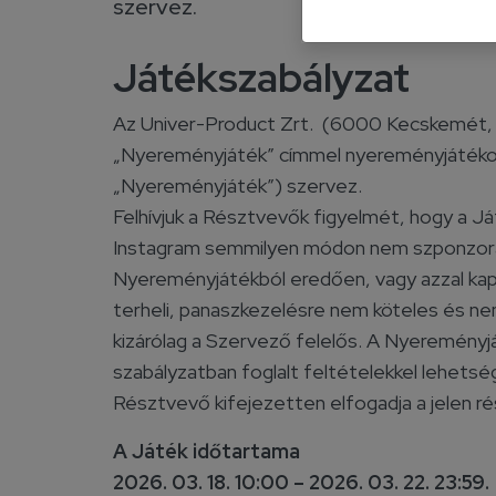
szervez.
Játékszabályzat
Az Univer-Product Zrt. (6000 Kecskemét, S
„Nyereményjáték” címmel nyereményjátékot
„Nyereményjáték”) szervez.
Felhívjuk a Résztvevők figyelmét, hogy a Já
Instagram semmilyen módon nem szponzorálj
Nyereményjátékból eredően, vagy azzal ka
terheli, panaszkezelésre nem köteles és ne
kizárólag a Szervező felelős. A Nyereményjá
szabályzatban foglalt feltételekkel lehets
Résztvevő kifejezetten elfogadja a jelen ré
A Játék időtartama
2026. 03. 18. 10:00 – 2026. 03. 22. 23:59.