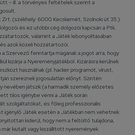
t – ill. a törvényes feltételek szerint a
gosult.
t Zrt. (székhely: 6000 Kecskemét, Szolnoki út 35.)
olgozói és ez utóbbi cég dolgozói kapcsán a Ptk.
 hozzátartozók, valamint a Játék lebonyolításában
s azok közeli hozzátartozói.
a Szervező fenntartja magának a jogot arra, hogy
kül kizárja a Nyereményjátékból. Kizárásra kerülnek
zközt használnak (pl. hacker programot, vírust,
útján szereznek jogosulatlan előnyt. Szintén
ly nevében játszik (a harmadik személy előzetes
lett tilos igénybe venni a Játék során
 szolgáltatókat, és főleg professzionális
st igénylő Játék esetén a Játékban nem vehetnek
onyítottan kiderül, hogy nem a feltöltő tulajdona,
 már kiutalt vagy kiszállított nyeremények