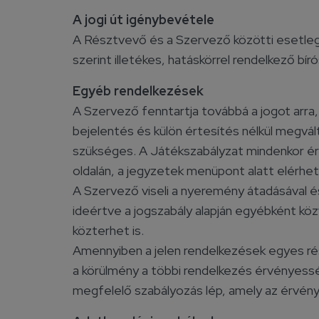
A jogi út igénybevétele
A Résztvevő és a Szervező közötti esetlege
szerint illetékes, hatáskörrel rendelkező bír
Egyéb rendelkezések
A Szervező fenntartja továbbá a jogot arra,
bejelentés és külön értesítés nélkül megvál
szükséges. A Játékszabályzat mindenkor ér
oldalán, a jegyzetek menüpont alatt elérhet
A Szervező viseli a nyeremény átadásával é
ideértve a jogszabály alapján egyébként köz
közterhet is.
Amennyiben a jelen rendelkezések egyes ré
a körülmény a többi rendelkezés érvényessé
megfelelő szabályozás lép, amely az érvény