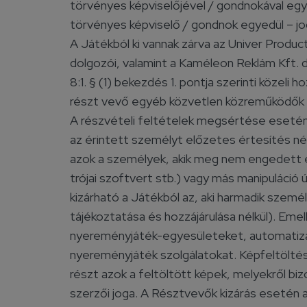
törvényes képviselőjével / gondnokával együt
törvényes képviselő / gondnok egyedül – jo
A Játékból ki vannak zárva az Univer Produc
dolgozói, valamint a Kaméleon Reklám Kft. d
8:1. § (1) bekezdés 1. pontja szerinti közeli
részt vevő egyéb közvetlen közreműködők é
A részvételi feltételek megsértése esetén 
az érintett személyt előzetes értesítés nél
azok a személyek, akik meg nem engedett es
trójai szoftvert stb.) vagy más manipuláció 
kizárható a Játékból az, aki harmadik szemé
tájékoztatása és hozzájárulása nélkül). Emel
nyereményjáték-egyesületeket, automatizált
nyereményjáték szolgálatokat. Képfeltölté
részt azok a feltöltött képek, melyekről biz
szerzői joga. A Résztvevők kizárás esetén a