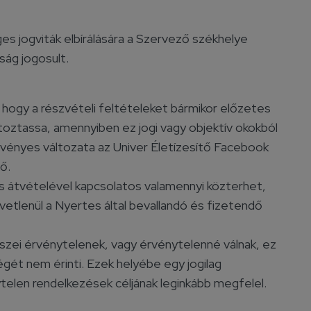
s jogviták elbírálására a Szervező székhelye
óság jogosult.
 hogy a részvételi feltételeket bármikor előzetes
toztassa, amennyiben ez jogi vagy objektív okokból
vényes változata az Univer Életízesítő Facebook
ő.
s átvételével kapcsolatos valamennyi közterhet,
vetlenül a Nyertes által bevallandó és fizetendő
szei érvénytelenek, vagy érvénytelenné válnak, ez
gét nem érinti. Ezek helyébe egy jogilag
telen rendelkezések céljának leginkább megfelel.