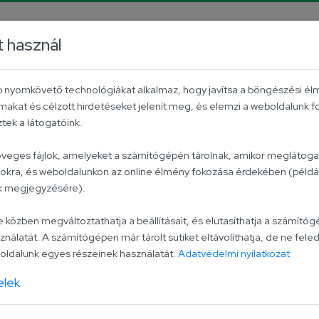
rrier
Facebook
YouTube
Instagram
TikTok
P
t használ
Aktuális
Univer csoport
Kapcsolat
éb nyomkövető technológiákat alkalmaz, hogy javítsa a böngészési él
makat és célzott hirdetéseket jelenít meg, és elemzi a weboldalunk 
yereményjáték
ek a látogatóink.
zöveges fájlok, amelyeket a számítógépén tárolnak, amikor meglátogat
lokra, és weboldalunkon az online élmény fokozása érdekében (példáu
tagram nyereményj
ak megjegyzésére).
zben megváltoztathatja a beállításait, és elutasíthatja a számítógé
ználatát. A számítógépen már tárolt sütiket eltávolíthatja, de ne feled
ldalunk egyes részeinek használatát.
Adatvédelmi nyilatkozat
elek
ték” címmel Instagram nyereményjátékot