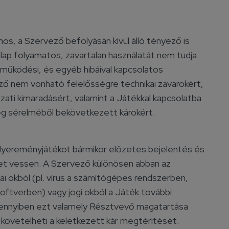
, a Szervező befolyásán kívül álló tényező is
lap folyamatos, zavartalan használatát nem tudja
 működési, és egyéb hibáival kapcsolatos
ző nem vonható felelősségre technikai zavarokért,
ati kimaradásért, valamint a Játékkal kapcsolatba
g sérelméből bekövetkezett károkért.
 Nyereményjátékot bármikor előzetes bejelentés és
get vessen. A Szervező különösen abban az
ai okból (pl. vírus a számítógépes rendszerben,
oftverben) vagy jogi okból a Játék további
mennyiben ezt valamely Résztvevő magatartása
 követelheti a keletkezett kár megtérítését.