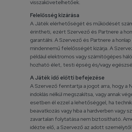
visszakövetelhetőek.
Felelősség kizárása
A Játék elérhetőségét és működését számos
érintheti, ezért Szervező és Partnere a hon
garantálni. A Szervező és Partnere a honlap
mindennemű felelősségét kizárja. A Szerve
például elektromos vagy számítógépes hálóz
hozható élet, testi épség és/vagy egészsé
A Játék idő előtti befejezése
A Szervező fenntartja a jogot arra, hogy a
indoklás nélkül megszakítsa, vagy annak vé
esetben él ezzel a lehetőséggel, ha technik
beavatkozás vagy hiba a hardverben vagy sz
zavartalan folytatása nem biztosítható. A
idézte elő, a Szervező az adott személytől