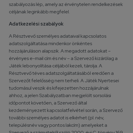
szabályozás lép, amely az érvénytelen rendelkezések
céljának leginkább megfelel.
Adatkezelési szabályok
A Résztvevő személyes adataival kapcsolatos
adatszolgáltatása mindenkor önkéntes
hozzájáruláson alapszik. A megadott adatokat –
érvényes e-mail cím és név – a Szervező kizárólag a
Játék lebonyolítása céljából kezeli, tárolja. A
Résztvevő téves adatszolgáltatásából eredően a
Szervezőt felelősség nem terheli. A Játék Nyertesei
tudomásul veszik és kifejezetten hozzájárulnak
ahhoz, a jelen Szabályzatban megjelölt sorsolási
időpontot követően, a Szervező által
kezdeményezett kapcsolatfelvétel során, a Szervező
további személyes adatot is elkérhet (pl. név,
településnév vagy pontos lakcím) amelyeket a
Szervező a számvitelről szóló 2000. évi C. törvény 169.